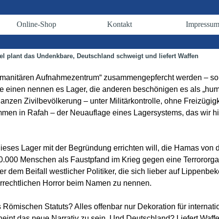
Menü überspringen
Online-Shop
Kontakt
Impressu
▼
▼
▼
el plant das Undenkbare, Deutschland schweigt und liefert Waffen
„humanitären Aufnahmezentrum“ zusammengepfercht werden – so 
ie einen nennen es Lager, die anderen beschönigen es als „huma
ganzen Zivilbevölkerung – unter Militärkontrolle, ohne Freizügigke
mmen in Rafah – der Neuauflage eines Lagersystems, das wir hi
dieses Lager mit der Begründung errichten will, die Hamas von
.000 Menschen als Faustpfand im Krieg gegen eine Terrororgani
er dem Beifall westlicher Politiker, die sich lieber auf Lippenbe
lkerrechtlichen Horror beim Namen zu nennen.
es Römischen Statuts? Alles offenbar nur Dekoration für interna
cheint das neue Narrativ zu sein. Und Deutschland? Liefert Waf