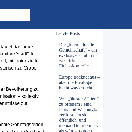
m
Block überspringen Letzte Posts
Letzte Posts
Die „internationale
lautet das neue
Gemeinschaft“ – ein
nitäre Stadt“. In
exklusiver Club mit
westlicher
it, mit potenzieller
Einlasskontrolle
storisch zu Grabe
Europa trocknet aus –
aber die Ideologie
bleibt wasserdicht
 der Bevölkerung zu
sation – kollektiv
Von „ältester Alliiert“
kenntnisse zur
zu offenem Feind –
Paris und Washington
zerfleischen sich
öffentlich, und
tionale Sonntagsreden.
niemand tut mehr so,
als wäre das noch
fen, hält den Mund und