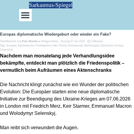
Direkt zum Seiteninhalt
Sarkasmus-Spiegel
Menü überspringen
Europas diplomatische Wiedergeburt oder wieder ein Fake?
Veröffentlicht von
Peter Martin
in
Weltgeschehen
· Sonntag 07 Jun 2026 ·
3 Minuten
Tags:
Europas
,
diplomatische
,
Wiedergeburt
,
Fake
,
Politik
,
International
,
Beziehungen
,
Diplomatie
,
Europa
,
Geopolitik
Nachdem man monatelang jede Verhandlungsidee
bekämpfte, entdeckt man plötzlich die Friedenspolitik –
vermutlich beim Aufräumen eines Aktenschranks
Die Nachricht klingt zunächst wie ein Wunder der politischen
Evolution: Die Europäer starten eine neue diplomatische
Initiative zur Beendigung des Ukraine-Krieges am 07.06.2026
in London mit Friedrich Merz, Keir Starmer, Emmanuel Macron
und Wolodymyr Selenskyj.
Man reibt sich verwundert die Augen.