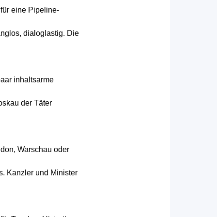
ür eine Pipeline-
glos, dialoglastig. Die
paar inhaltsarme
oskau der Täter
ondon, Warschau oder
s. Kanzler und Minister