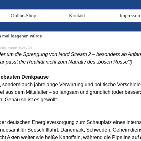
Menü überspringen
Online-Shop
Kontakt
Impressu
▼
▼
▼
n mal losgehen würde
alität
,
Narrativ
,
März
,
2023
tiller um die Sprengung von Nord Stream 2 – besonders ab Anf
 passt die Realität nicht zum Narrativ des „bösen Russe“!)
ingebauten Denkpause
s, sondern auch jahrelange Verwirrung und politische Verschleie
el aus dem Mittelalter – so langsam und gründlich (oder besse
: Genau so ist es gewollt.
der deutschen Energieversorgung zum Schauplatz eines interna
undesamt für Seeschifffahrt, Dänemark, Schweden, Geheimdiens
icht Akten weiter wie heiße Kartoffeln, während die Pipeline a