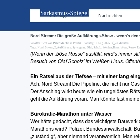
Direkt zum Seiteninhalt
Sarkasmus-Spiegel
Homepage
Nachrichten
Nord Stream: Die große Aufklärungs-Show - wenn's den
Veröffentlicht von
Peter Martin
in
Politik
· Sonntag 10 Aug 2025 ·
4 Minuten
Tags:
Nord
,
Stream
,
2
,
Aufklärung
,
Sprengung
,
Olaf
,
Scholz
,
Weißen
,
Haus
,
böser
,
Russe
,
Re
(Wenn der „böse Russe“ ausfällt, wird’s immer s
Besuch von Olaf Scholz’ im Weißen Haus. Offenbar
Ein Rätsel aus der Tiefsee – mit einer lang e
Ach, Nord Stream! Die Pipeline, die nicht nur Ga
Der Anschlag wirkt heute wie ein ungelöstes Räts
geht die Aufklärung voran. Man könnte fast meinen
Bürokratie-Marathon unter Wasser
Wer hätte gedacht, dass das wichtigste Bauwerk 
Marathons wird? Polizei, Bundesanwaltschaft, B
„zuständig“, aber niemand verantwortlich. Man re