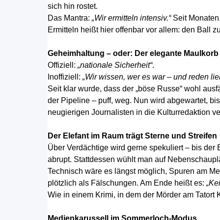
sich hin rostet.
Das Mantra:
„Wir ermitteln intensiv.“
Seit Monaten
Ermitteln heißt hier offenbar vor allem: den Ball 
Geheimhaltung – oder: Der elegante Maulkorb
Offiziell:
„nationale Sicherheit“
.
Inoffiziell:
„Wir wissen, wer es war – und reden lieb
Seit klar wurde, dass der „böse Russe“ wohl ausfä
der Pipeline – puff, weg. Nun wird abgewartet, bis
neugierigen Journalisten in die Kulturredaktion v
Der Elefant im Raum trägt Sterne und Streifen
Über Verdächtige wird gerne spekuliert – bis der B
abrupt. Stattdessen wühlt man auf Nebenschaupl
Technisch wäre es längst möglich, Spuren am Me
plötzlich als Fälschungen. Am Ende heißt es:
„Ke
Wie in einem Krimi, in dem der Mörder am Tatort 
Medienkarussell im Sommerloch-Modus