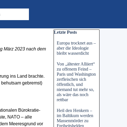
m
Block überspringen Letzte Posts
Letzte Posts
Europa trocknet aus –
aber die Ideologie
ang März 2023 nach dem
bleibt wasserdicht
Von „ältester Alliiert“
zu offenem Feind –
Paris und Washington
rung ins Land brachte.
zerfleischen sich
r: behutsam gebremst)
öffentlich, und
niemand tut mehr so,
als wäre das noch
rettbar
tionalen Bürokratie-
Heil den Henkern –
im Baltikum werden
te, NATO – alle
Massenmörder zu
uf dem Meeresgrund vor
Freiheitshelden