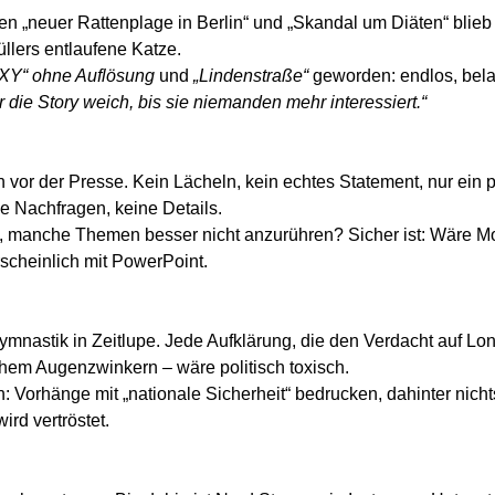
 „neuer Rattenplage in Berlin“ und „Skandal um Diäten“ blieb f
llers entlaufene Katze.
 XY“ ohne Auflösung
und
„Lindenstraße“
geworden: endlos, belan
 die Story weich, bis sie niemanden mehr interessiert.“
vor der Presse. Kein Lächeln, kein echtes Statement, nur ein 
ne Nachfragen, keine Details.
ng, manche Themen besser nicht anzurühren? Sicher ist: Wäre M
scheinlich mit PowerPoint.
mnastik in Zeitlupe. Jede Aufklärung, die den Verdacht auf L
hem Augenzwinkern – wäre politisch toxisch.
n: Vorhänge mit „nationale Sicherheit“ bedrucken, dahinter nicht
ird vertröstet.