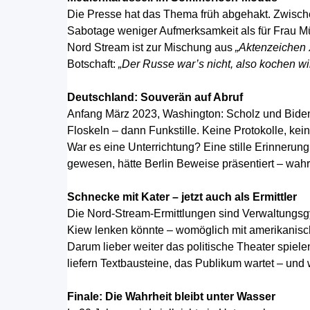
Die Presse hat das Thema früh abgehakt. Zwischen
Sabotage weniger Aufmerksamkeit als für Frau Mü
Nord Stream ist zur Mischung aus
„Aktenzeichen
Botschaft:
„Der Russe war’s nicht, also kochen wir
Deutschland: Souverän auf Abruf
Anfang März 2023, Washington: Scholz und Biden 
Floskeln – dann Funkstille. Keine Protokolle, kei
War es eine Unterrichtung? Eine stille Erinneru
gewesen, hätte Berlin Beweise präsentiert – wahr
Schnecke mit Kater – jetzt auch als Ermittler
Die Nord-Stream-Ermittlungen sind Verwaltungsgy
Kiew lenken könnte – womöglich mit amerikanisc
Darum lieber weiter das politische Theater spiele
liefern Textbausteine, das Publikum wartet – und w
Finale: Die Wahrheit bleibt unter Wasser