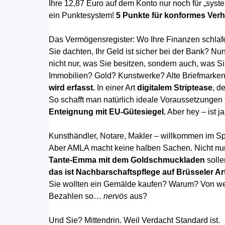
Ihre 12,87 Euro auf dem Konto nur noch für „sys
ein Punktesystem!
5 Punkte für konformes Verha
Das Vermögensregister: Wo Ihre Finanzen schlaf
Sie dachten, Ihr Geld ist sicher bei der Bank? Nun
nicht nur, was Sie besitzen, sondern auch, was S
Immobilien? Gold? Kunstwerke? Alte Briefmarke
wird erfasst.
In einer Art
digitalem Striptease
, d
So schafft man natürlich ideale Voraussetzungen 
Enteignung mit EU-Gütesiegel.
Aber hey – ist j
Kunsthändler, Notare, Makler – willkommen im Spi
Aber AMLA macht keine halben Sachen. Nicht nu
Tante-Emma mit dem Goldschmuckladen
solle
das ist Nachbarschaftspflege auf Brüsseler Art
Sie wollten ein Gemälde kaufen? Warum? Von we
Bezahlen so…
nervös
aus?
Und Sie? Mittendrin. Weil Verdacht Standard ist.