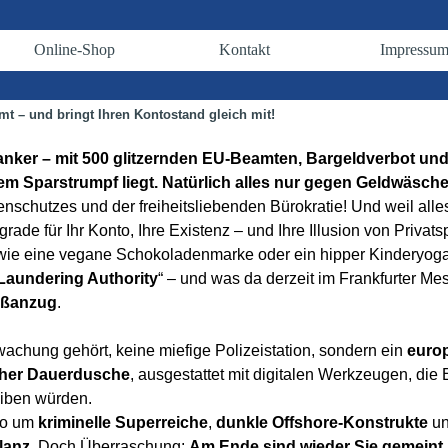
Menü überspringen
Online-Shop
Kontakt
Impressu
▼
▼
▼
 – und bringt Ihren Kontostand gleich mit!
anker – mit 500 glitzernden EU-Beamten, Bargeldverbot un
em Sparstrumpf liegt. Natürlich alles nur gegen Geldwäsche.
nschutzes und der freiheitsliebenden Bürokratie! Und weil all
grade für Ihr Konto, Ihre Existenz – und Ihre Illusion von Privat
en wie eine vegane Schokoladenmarke oder ein hipper Kinderyoga
Laundering Authority
“ – und was da derzeit im Frankfurter Me
aßanzug
.
wachung gehört, keine miefige Polizeistation, sondern ein
euro
scher Dauerdusche
, ausgestattet mit digitalen Werkzeugen, d
eiben würden.
lso um
kriminelle Superreiche
,
dunkle Offshore-Konstrukte
u
ilanz
. Doch Überraschung:
Am Ende sind wieder Sie gemeint. 