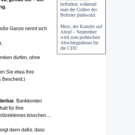
befördert, während
ng.
man die Gräber der
Befreier plattwalzt
Merz, der Kanzler auf
große Ganze nennt sich
Abruf – September
wird zum politischen
Abschleppdienst für
),
die CDU
henken dürfen, ohne
en Sie etwa Ihre
ß Bescheid.)
ierbar
. Bankkonten
alt für Ihre
 klitzekleines bisschen…
rgt dann dafür, dass