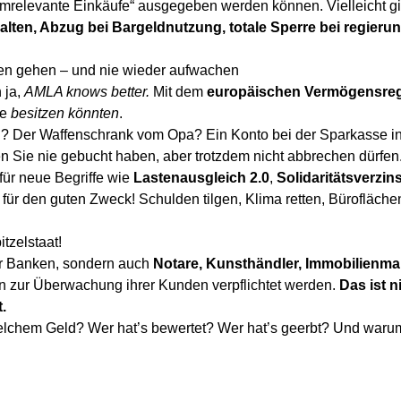
temrelevante Einkäufe“ ausgegeben werden können. Vielleicht g
lten, Abzug bei Bargeldnutzung, totale Sperre bei regieru
en gehen – und nie wieder aufwachen
 ja,
AMLA knows better.
Mit dem
europäischen Vermögensreg
ie
besitzen könnten
.
n? Der Waffenschrank vom Opa? Ein Konto bei der Sparkasse 
en Sie nie gebucht haben, aber trotzdem nicht abbrechen dürfen
für neue Begriffe wie
Lastenausgleich 2.0
,
Solidaritätsverzi
a für den guten Zweck! Schulden tilgen, Klima retten, Bürofläche
tzelstaat!
r Banken, sondern auch
Notare, Kunsthändler, Immobilienmak
n zur Überwachung ihrer Kunden verpflichtet werden.
Das ist 
.
lchem Geld? Wer hat’s bewertet? Wer hat’s geerbt? Und waru