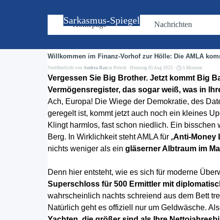
Direkt zum Seiteninhalt
Sarkasmus-Spiegel
Homepage
Nachrichten
Willkommen im Finanz-Vorhof zur Hölle: Die AMLA kommt
Veröffentlicht von
Andrea Rau
in
Politik
· Dienstag 05 Aug 2025 ·
5 Minuten
Vergessen Sie Big Brother. Jetzt kommt Big B
Vermögensregister, das sogar weiß, was in Ihr
Ach, Europa! Die Wiege der Demokratie, des Date
geregelt ist, kommt jetzt auch noch ein kleines Up
Klingt harmlos, fast schon niedlich. Ein bissch
Berg. In Wirklichkeit steht AMLA für „
Anti-Money 
nichts weniger als ein
gläserner Albtraum im M
Denn hier entsteht, wie es sich für moderne Über
Superschloss für 500 Ermittler mit diplomati
wahrscheinlich nachts schreiend aus dem Bett tr
Natürlich geht es offiziell nur um Geldwäsche. A
Yachten, die größer sind als Ihre Nettojahresb