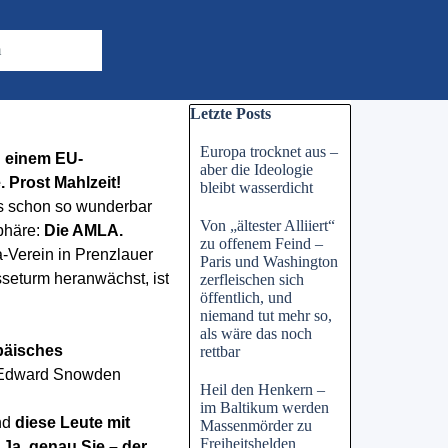
m
Block überspringen Letzte Posts
Letzte Posts
Europa trocknet aus –
d einem EU-
aber die Ideologie
 Prost Mahlzeit!
bleibt wasserdicht
es schon so wunderbar
Von „ältester Alliiert“
sphäre:
Die AMLA.
zu offenem Feind –
-Verein in Prenzlauer
Paris und Washington
sseturm heranwächst, ist
zerfleischen sich
öffentlich, und
niemand tut mehr so,
als wäre das noch
päisches
rettbar
ie Edward Snowden
Heil den Henkern –
im Baltikum werden
nd
diese Leute mit
Massenmörder zu
Freiheitshelden
Ja, genau Sie – der