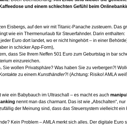
 Kaffeedose und einem schlechten Gefühl beim Onlinebanki
zen Eisbergs, auf den wir mit Titanic-Panache zusteuern. Das 
ngt wie ein Thermenurlaub für Steuerfahnder. Darin enthalten:
 jeder Euro dort landet, wo er nicht hingehört – in einer Behörde
 aber in schicker App-Form),
dern, dass Sie Ihrem Neffen 501 Euro zum Geburtstag in bar sc
terium einzureichen.
.
Sie wollen Privatsphäre? Was haben Sie zu verbergen?! Woll
 Kontakte zu einem
Kunsthändler
?! (Achtung: Risiko! AMLA wei
t wie ein Babybauch im Ultraschall – es macht es auch
manipul
anking
nennt man das charmant. Das ist wie „Abschalten“, nur h
fällig der Meinung sind, dass das Steuersystem vielleicht ein
? Kein Problem – AMLA merkt sich alles. Der digitale Euro so