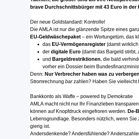
brave Durchschnittsbürger mit 43 Euro in der
Der neue Goldstandard: Kontrolle!
Die AMLA ist nur die glänzende Spitze eines gan
EU-Geldwäschepaket
– ein Wortungetüm, das kli
das
EU-Vermögensregister
(damit wirklich
der
digitale Euro
(damit das Bargeld stirbt,
und
Bargeldrestriktionen
, die bald verhin
vorher ein Dossier beim Bundesfinanzminis
Denn:
Nur Verbrecher haben was zu verbergen
Stromrechnung
bar
zahlen? Haben Sie vielleicht
Bankkonto als Waffe – powered by Demokratie
AMLA macht nicht nur Ihr Finanzleben transparen
können auf Knopfdruck eingefroren werden.
De-B
Lebensgrundlage. Besonders nützlich, wenn Sie zu
gierig ist.
Andersdenkende? Andersfühlende? Anderszahlende