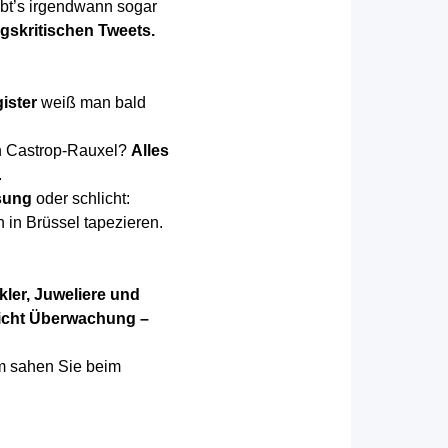
ibt’s irgendwann sogar
ngskritischen Tweets.
ister
weiß man bald
in Castrop-Rauxel?
Alles
.
nsung
oder schlicht:
n in Brüssel tapezieren.
ler, Juweliere und
nicht Überwachung –
m sahen Sie beim