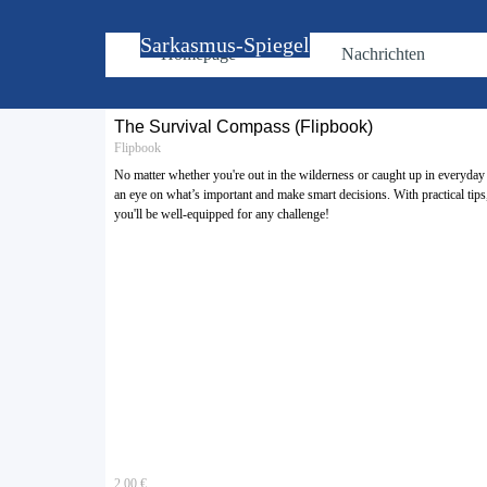
Direkt zum Seiteninhalt
Sarkasmus-Spiegel
Homepage
Nachrichten
The Survival Compass (Flipbook)
Flipbook
No matter whether you're out in the wilderness or caught up in everyda
an eye on what’s important and make smart decisions. With practical tips, 
you'll be well-equipped for any challenge!
2.00 €