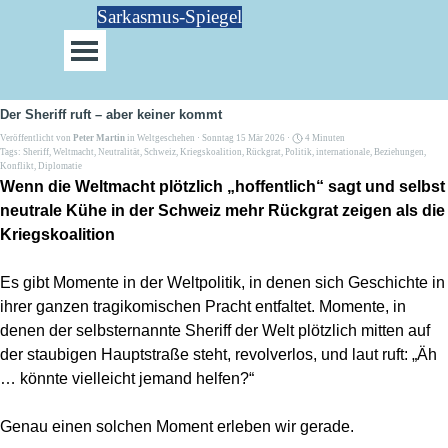
Direkt zum Seiteninhalt
Sarkasmus-Spiegel
Menü überspringen
Der Sheriff ruft – aber keiner kommt
Veröffentlicht von
Peter Martin
in
Weltgeschehen
· Sonntag 15 Mär 2026 ·
4 Minuten
Tags:
Sheriff
,
Weltmacht
,
Neutralität
,
Schweiz
,
Kriegskoalition
,
Rückgrat
,
Politik
,
internationale
,
Beziehungen
,
Konflikt
,
Diplomatie
Wenn die Weltmacht plötzlich „hoffentlich“ sagt und selbst
neutrale Kühe in der Schweiz mehr Rückgrat zeigen als die
Kriegskoalition
Es gibt Momente in der Weltpolitik, in denen sich Geschichte in
ihrer ganzen tragikomischen Pracht entfaltet. Momente, in
denen der selbsternannte Sheriff der Welt plötzlich mitten auf
der staubigen Hauptstraße steht, revolverlos, und laut ruft: „Äh
… könnte vielleicht jemand helfen?“
Genau einen solchen Moment erleben wir gerade.