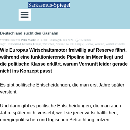
Direkt zum Seiteninhalt
Sarkasmus-Spiegel
Menü überspringen
Deutschland sucht den Gashahn
Veröffentlicht von
Peter Martin
in
Politik
· Sonntag 07 Jun 2026 ·
4 Minuten
Tags:
Deutschland
,
Gashahn
,
Europa
,
Wirtschaft
,
Pipeline
,
Politik
,
Energie
,
Reserve
,
Vernunft
,
Wirtschaftsmotor
Wie Europas Wirtschaftsmotor freiwillig auf Reserve fährt,
während eine funktionierende Pipeline im Meer liegt und
die politische Klasse erklärt, warum Vernunft leider gerade
nicht ins Konzept passt
Es gibt politische Entscheidungen, die man erst Jahre später
versteht.
Und dann gibt es politische Entscheidungen, die man auch
Jahre später nicht versteht, weil sie jeder wirtschaftlichen,
energiepolitischen und logischen Betrachtung trotzen.