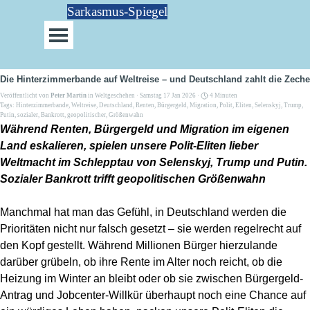
Direkt zum Seiteninhalt
Sarkasmus-Spiegel
Menü überspringen
Die Hinterzimmerbande auf Weltreise – und Deutschland zahlt die Zeche
Veröffentlicht von
Peter Martin
in
Weltgeschehen
· Samstag 17 Jan 2026 ·
4 Minuten
Tags:
Hinterzimmerbande
,
Weltreise
,
Deutschland
,
Renten
,
Bürgergeld
,
Migration
,
Polit
,
Eliten
,
Selenskyj
,
Trump
,
Putin
,
sozialer
,
Bankrott
,
geopolitischer
,
Größenwahn
Während Renten, Bürgergeld und Migration im eigenen
Land eskalieren, spielen unsere Polit-Eliten lieber
Weltmacht im Schlepptau von Selenskyj, Trump und Putin.
Sozialer Bankrott trifft geopolitischen Größenwahn
Manchmal hat man das Gefühl, in Deutschland werden die
Prioritäten nicht nur falsch gesetzt – sie werden regelrecht auf
den Kopf gestellt. Während Millionen Bürger hierzulande
darüber grübeln, ob ihre Rente im Alter noch reicht, ob die
Heizung im Winter an bleibt oder ob sie zwischen Bürgergeld-
Antrag und Jobcenter-Willkür überhaupt noch eine Chance auf