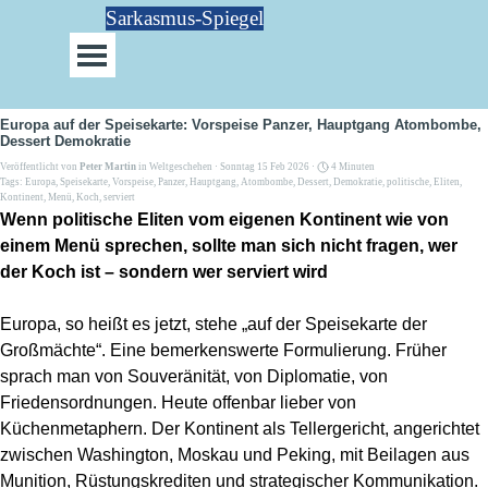
Direkt zum Seiteninhalt
Sarkasmus-Spiegel
Menü überspringen
Europa auf der Speisekarte: Vorspeise Panzer, Hauptgang Atombombe,
Dessert Demokratie
Veröffentlicht von
Peter Martin
in
Weltgeschehen
· Sonntag 15 Feb 2026 ·
4 Minuten
Tags:
Europa
,
Speisekarte
,
Vorspeise
,
Panzer
,
Hauptgang
,
Atombombe
,
Dessert
,
Demokratie
,
politische
,
Eliten
,
Kontinent
,
Menü
,
Koch
,
serviert
Wenn politische Eliten vom eigenen Kontinent wie von
einem Menü sprechen, sollte man sich nicht fragen, wer
der Koch ist – sondern wer serviert wird
Europa, so heißt es jetzt, stehe „auf der Speisekarte der
Großmächte“. Eine bemerkenswerte Formulierung. Früher
sprach man von Souveränität, von Diplomatie, von
Friedensordnungen. Heute offenbar lieber von
Küchenmetaphern. Der Kontinent als Tellergericht, angerichtet
zwischen Washington, Moskau und Peking, mit Beilagen aus
Munition, Rüstungskrediten und strategischer Kommunikation.