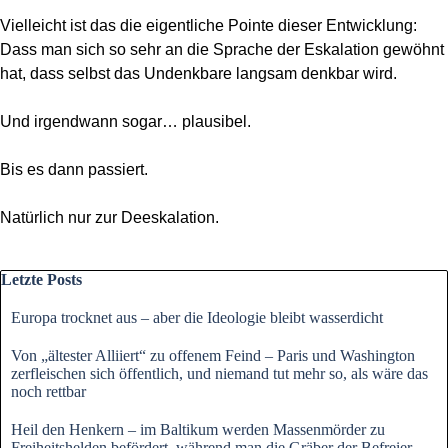
Vielleicht ist das die eigentliche Pointe dieser Entwicklung:
Dass man sich so sehr an die Sprache der Eskalation gewöhnt
hat, dass selbst das Undenkbare langsam denkbar wird.
Und irgendwann sogar… plausibel.
Bis es dann passiert.
Natürlich nur zur Deeskalation.
Block überspringen Letzte Posts
Letzte Posts
Europa trocknet aus – aber die Ideologie bleibt wasserdicht
Von „ältester Alliiert“ zu offenem Feind – Paris und Washington
zerfleischen sich öffentlich, und niemand tut mehr so, als wäre das
noch rettbar
Heil den Henkern – im Baltikum werden Massenmörder zu
Freiheitshelden befördert, während man die Gräber der Befreier