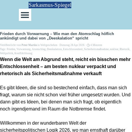
Direkt zum Seiteninhalt
Sarkasmus-Spiegel
Menü überspringen
Frieden durch Vorwarnung – Wie man den Atomschlag höflich
ankündigt und dabei von „Deeskalation“ spricht
Veröffentlicht von
Peter Martin
in
Weltgeschehen
· Dienstag 28 Apr 2026 ·
4 Minuten
Tags:
Frieden
,
Vorwarnung
,
Atomschlag
,
Deeskalation
,
Entschlossenheit
,
Sicherheitsmaßnahme
,
nuklear
,
Rhetorik
,
Weltpolitik
,
Konfliktlösung
Wenn die Welt am Abgrund steht, reicht ein bisschen mehr
Entschlossenheit – am besten nuklear verpackt und
rhetorisch als Sicherheitsmaßnahme verkauft
Es gibt Ideen, die sind so bestechend einfach, dass man sich
fragt, warum sie nicht schon viel früher umgesetzt wurden. Und
dann gibt es Ideen, bei denen man sich fragt, ob eigentlich
noch irgendjemand im Raum die Notbremse findet.
Willkommen in der wunderbaren Welt der
sicherheitspolitischen Logik 2026, wo man ernsthaft darüber