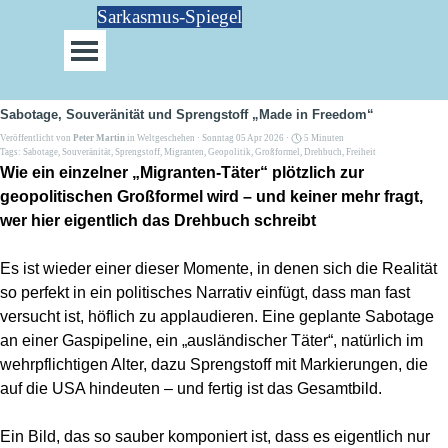
Direkt zum Seiteninhalt
Sarkasmus-Spiegel
Menü überspringen
Sabotage, Souveränität und Sprengstoff „Made in Freedom“
Veröffentlicht von
Peter Martin
in
Weltgeschehen
· Sonntag 05 Apr 2026 ·
5 Minuten
Tags:
Sabotage
,
Souveränität
,
Sprengstoff
,
Migranten
,
Geopolitik
,
Großformel
,
Drehbuch
,
Freiheit
Wie ein einzelner „Migranten-Täter“ plötzlich zur
geopolitischen Großformel wird – und keiner mehr fragt,
wer hier eigentlich das Drehbuch schreibt
Es ist wieder einer dieser Momente, in denen sich die Realität
so perfekt in ein politisches Narrativ einfügt, dass man fast
versucht ist, höflich zu applaudieren. Eine geplante Sabotage
an einer Gaspipeline, ein „ausländischer Täter“, natürlich im
wehrpflichtigen Alter, dazu Sprengstoff mit Markierungen, die
auf die USA hindeuten – und fertig ist das Gesamtbild.
Ein Bild, das so sauber komponiert ist, dass es eigentlich nur