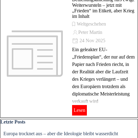
Weiterwursteln – jetzt mit
„Frieden“ im Etikett, aber Krieg
im Inhalt
Weltgeschehen
Peter Martin
24 Nov 2025
Ein geleakter EU-
„Friedensplan“, der nur auf dem
Papier nach Frieden riecht, in
der Realität aber die Laufzeit
des Krieges verlängert – und
den Europäern trotzdem als
diplomatische Meisterleistung
verkauft wird
Lesen
Block überspringen Letzte Posts
Letzte Posts
Europa trocknet aus – aber die Ideologie bleibt wasserdicht