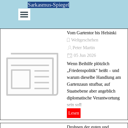
Direkt zum Seiteninhalt
Sarkasmus-Spiegel
Menü überspringen
Vom Gartentor bis Helsinki
Weltgeschehen
Peter Martin
05 Jun 2026
Wenn Beihilfe plötzlich
„Friedenspolitik“ heißt – und
warum dieselbe Handlung am
Gartenzaun strafbar, auf
Staatsebene aber angeblich
diplomatische Verantwortung
sein soll
Lesen
Drohnen der guten und