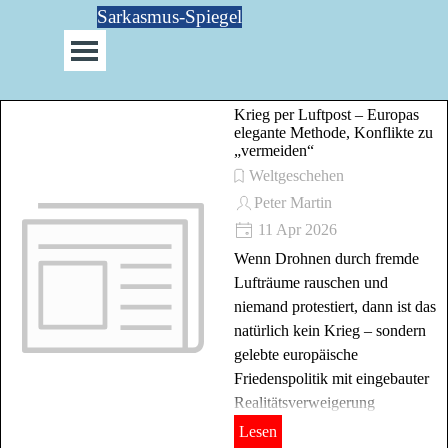
Direkt zum Seiteninhalt
Sarkasmus-Spiegel
Menü überspringen
Krieg per Luftpost – Europas
elegante Methode, Konflikte zu
„vermeiden“
Weltgeschehen
Peter Martin
11 Apr 2026
Wenn Drohnen durch fremde
Lufträume rauschen und
niemand protestiert, dann ist das
natürlich kein Krieg – sondern
gelebte europäische
Friedenspolitik mit eingebauter
Realitätsverweigerung
Lesen