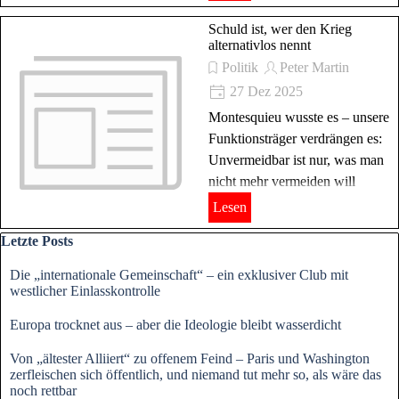
Schuld ist, wer den Krieg
alternativlos nennt
Politik
Peter Martin
27 Dez 2025
Montesquieu wusste es – unsere
Funktionsträger verdrängen es:
Unvermeidbar ist nur, was man
nicht mehr vermeiden will
Lesen
Block überspringen Letzte Posts
Letzte Posts
Die „internationale Gemeinschaft“ – ein exklusiver Club mit
westlicher Einlasskontrolle
Europa trocknet aus – aber die Ideologie bleibt wasserdicht
Von „ältester Alliiert“ zu offenem Feind – Paris und Washington
zerfleischen sich öffentlich, und niemand tut mehr so, als wäre das
noch rettbar