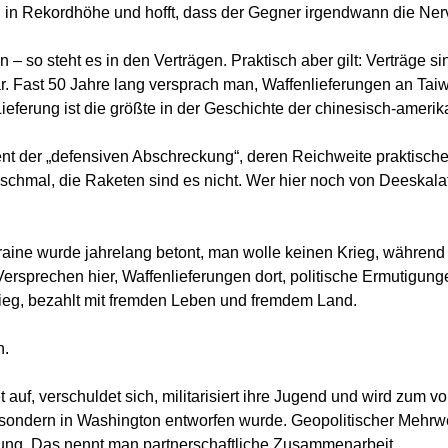
n in Rekordhöhe und hofft, dass der Gegner irgendwann die Nerv
n – so steht es in den Verträgen. Praktisch aber gilt: Verträge s
ar. Fast 50 Jahre lang versprach man, Waffenlieferungen an Tai
 Lieferung ist die größte in der Geschichte der chinesisch-amer
der „defensiven Abschreckung“, deren Reichweite praktischerw
 schmal, die Raketen sind es nicht. Wer hier noch von Deeskalati
kraine wurde jahrelang betont, man wolle keinen Krieg, während 
rsprechen hier, Waffenlieferungen dort, politische Ermutigun
krieg, bezahlt mit fremden Leben und fremdem Land.
n.
tet auf, verschuldet sich, militarisiert ihre Jugend und wird zum
, sondern in Washington entworfen wurde. Geopolitischer Mehrwe
rung. Das nennt man partnerschaftliche Zusammenarbeit.