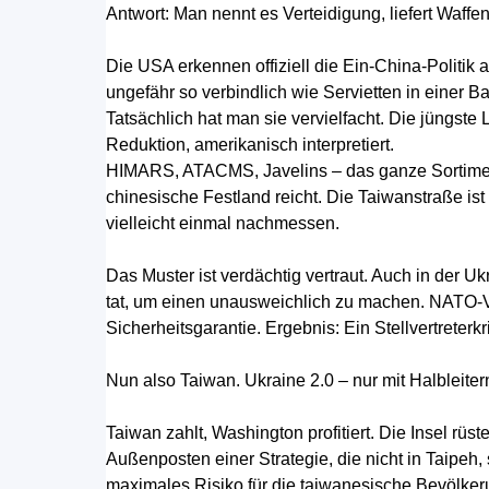
Antwort: Man nennt es Verteidigung, liefert Waffe
Die USA erkennen offiziell die Ein-China-Politik a
ungefähr so verbindlich wie Servietten in einer B
Tatsächlich hat man sie vervielfacht. Die jüngste
Reduktion, amerikanisch interpretiert.
HIMARS, ATACMS, Javelins – das ganze Sortiment 
chinesische Festland reicht. Die Taiwanstraße ist
vielleicht einmal nachmessen.
Das Muster ist verdächtig vertraut. Auch in der U
tat, um einen unausweichlich zu machen. NATO-Ve
Sicherheitsgarantie. Ergebnis: Ein Stellvertreter
Nun also Taiwan. Ukraine 2.0 – nur mit Halbleiter
Taiwan zahlt, Washington profitiert. Die Insel rüs
Außenposten einer Strategie, die nicht in Taipeh
maximales Risiko für die taiwanesische Bevölke