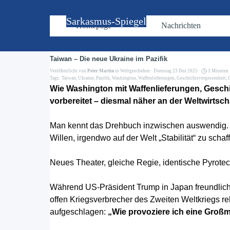
Direkt zum Seiteninhalt
Sarkasmus-Spiegel
Homepage
Nachrichten
Taiwan – Die neue Ukraine im Pazifik
Veröffentlicht von
Peter Martin
in
Weltgeschehen
· Dienstag 23 Dez 2025 ·
3 Minuten
Tags:
Taiwan
,
Ukraine
,
Pazifik
,
Washington
,
Waffenlieferungen
,
Geschichtsvergessenheit
,
Wie Washington mit Waffenlieferungen, Geschi
vorbereitet – diesmal näher an der Weltwirtsch
Man kennt das Drehbuch inzwischen auswendig. E
Willen, irgendwo auf der Welt „Stabilität“ zu sc
Neues Theater, gleiche Regie, identische Pyrotec
Während US-Präsident Trump in Japan freundlich l
offen Kriegsverbrecher des Zweiten Weltkriegs re
aufgeschlagen:
„Wie provoziere ich eine Großma