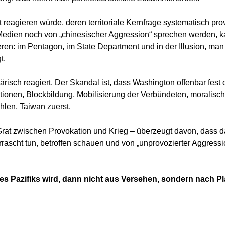
eagieren würde, deren territoriale Kernfrage systematisch provo
Medien noch von „chinesischer Aggression“ sprechen werden, 
eren: im Pentagon, im State Department und in der Illusion, ma
t.
tärisch reagiert. Der Skandal ist, dass Washington offenbar fest 
ktionen, Blockbildung, Mobilisierung der Verbündeten, moralisc
hlen, Taiwan zuerst.
Grat zwischen Provokation und Krieg – überzeugt davon, dass 
rrascht tun, betroffen schauen und von „unprovozierter Aggress
s Pazifiks wird, dann nicht aus Versehen, sondern nach Pl