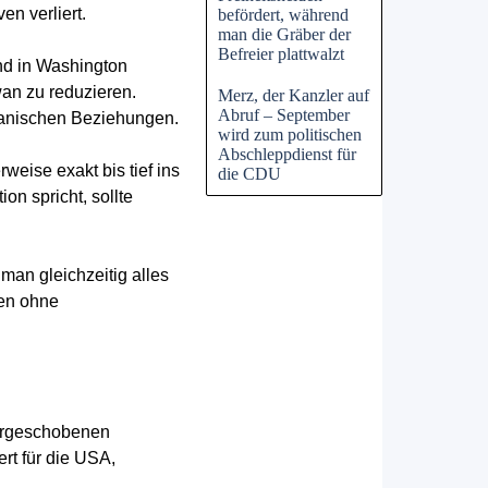
en verliert.
befördert, während
man die Gräber der
Befreier plattwalzt
ind in Washington
wan zu reduzieren.
Merz, der Kanzler auf
Abruf – September
ikanischen Beziehungen.
wird zum politischen
Abschleppdienst für
eise exakt bis tief ins
die CDU
on spricht, sollte
man gleichzeitig alles
gen ohne
 vorgeschobenen
rt für die USA,