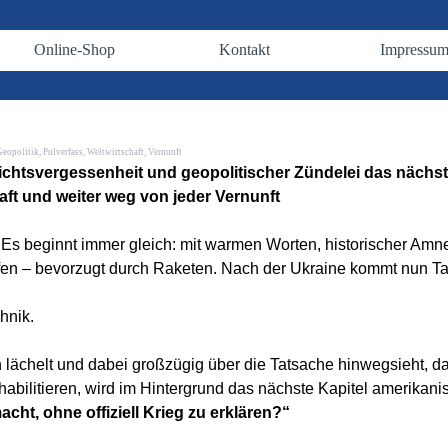
Menü überspringen
Online-Shop
Kontakt
Impressu
▼
▼
▼
Geopolitik
,
Pulverfass
,
Weltwirtschaft
,
Vernunft
chtsvergessenheit und geopolitischer Zündelei das nächst
aft und weiter weg von jeder Vernunft
s beginnt immer gleich: mit warmen Worten, historischer Amn
haffen – bevorzugt durch Raketen. Nach der Ukraine kommt nun T
hnik.
ächelt und dabei großzügig über die Tatsache hinwegsieht, dass
habilitieren, wird im Hintergrund das nächste Kapitel amerikani
cht, ohne offiziell Krieg zu erklären?“