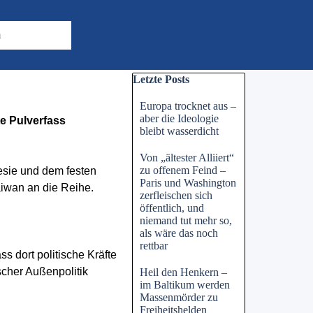
m
Block überspringen Letzte Posts
Letzte Posts
Europa trocknet aus –
aber die Ideologie
e Pulverfass
bleibt wasserdicht
Von „ältester Alliiert“
zu offenem Feind –
esie und dem festen
Paris und Washington
aiwan an die Reihe.
zerfleischen sich
öffentlich, und
niemand tut mehr so,
als wäre das noch
rettbar
 dort politische Kräfte
scher Außenpolitik
Heil den Henkern –
im Baltikum werden
Massenmörder zu
Freiheitshelden