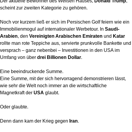
Der aktuelle Bewohner des Weißen Hauses,
Donald Trump
,
scheint zur zweiten Kategorie zu gehören.
Noch vor kurzem ließ er sich im Persischen Golf feiern wie ein
Immobilienmogul auf internationaler Werbetour. In
Saudi-
Arabien
, den
Vereinigten Arabischen Emiraten
und
Katar
rollte man rote Teppiche aus, servierte prunkvolle Bankette und
versprach – ganz nebenbei – Investitionen in den USA im
Umfang von über
drei Billionen Dollar
.
Eine beeindruckende Summe.
Eine Summe, mit der sich hervorragend demonstrieren lässt,
wie sehr die Welt noch immer an die wirtschaftliche
Magnetkraft der
USA
glaubt.
Oder glaubte.
Denn dann kam der Krieg gegen
Iran
.