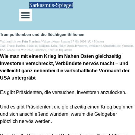
Direkt zum Seiteninhalt
Sarkasmus-Spiegel
Menü überspringen
Trumps Bomben und die flüchtigen Billionen
Veröffentlicht von
Peter Martin
in
Weltgeschehen
· Samstag 07 Mär 2026 ·
4 Minuten
Tags:
Trump
,
Bomben
,
flüchtige
,
Billionen
,
Krieg
,
Naher
,
Osten
,
Investoren
,
Verbündete
,
wirtschaftliche
,
Vormacht
,
USA
,
Geopolitik
,
Wirtschaft
,
Sicherheit
,
Konflikt
,
Diplomatie
Wie man mit einem Krieg im Nahen Osten gleichzeitig
Investoren verschreckt, Verbündete nervös macht – und
vielleicht ganz nebenbei die wirtschaftliche Vormacht der
USA untergräbt
Es gibt Präsidenten, die versuchen, Investoren anzulocken.
Und es gibt Präsidenten, die gleichzeitig einen Krieg beginnen
und sich anschließend wundern, warum die Geldgeber
plötzlich nervös werden.