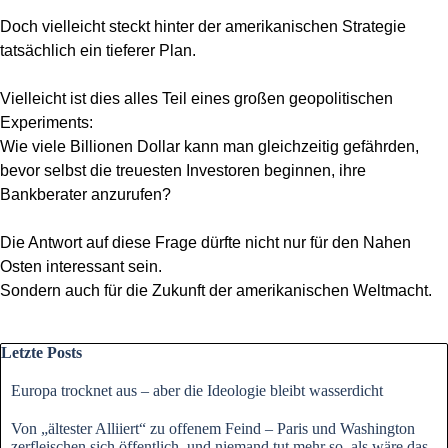
Doch vielleicht steckt hinter der amerikanischen Strategie
tatsächlich ein tieferer Plan.
Vielleicht ist dies alles Teil eines großen geopolitischen
Experiments:
Wie viele Billionen Dollar kann man gleichzeitig gefährden,
bevor selbst die treuesten Investoren beginnen, ihre
Bankberater anzurufen?
Die Antwort auf diese Frage dürfte nicht nur für den Nahen
Osten interessant sein.
Sondern auch für die Zukunft der amerikanischen Weltmacht.
Block überspringen Letzte Posts
Letzte Posts
Europa trocknet aus – aber die Ideologie bleibt wasserdicht
Von „ältester Alliiert“ zu offenem Feind – Paris und Washington
zerfleischen sich öffentlich, und niemand tut mehr so, als wäre das