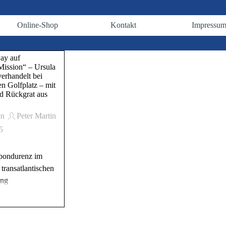
Menü überspringen
Online-Shop
Kontakt
Impressu
▼
▼
▼
way auf
Mission“ – Ursula
erhandelt bei
n Golfplatz – mit
nd Rückgrat aus
en
Peter Martin
5
pondurenz im
transatlantischen
ung