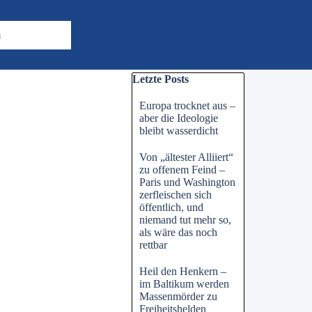
m
Block überspringen Letzte Posts
Letzte Posts
Europa trocknet aus –
aber die Ideologie
bleibt wasserdicht
Von „ältester Alliiert“
zu offenem Feind –
Paris und Washington
zerfleischen sich
öffentlich, und
niemand tut mehr so,
als wäre das noch
rettbar
Heil den Henkern –
im Baltikum werden
Massenmörder zu
Freiheitshelden