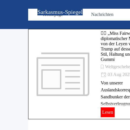
Direkt zum Seiteninhalt
Sarkasmus-Spiegel
Homepage
Nachrichten
🏌️‍♀️ „Miss Fair
diplomatischer 
von der Leyen v
Trump auf desse
Stil, Haltung u
Gummi
Weltgescheh
03 Aug 202
Von unserer
Auslandskorres
Sandbunker der 
Selbstverleugn
Lesen