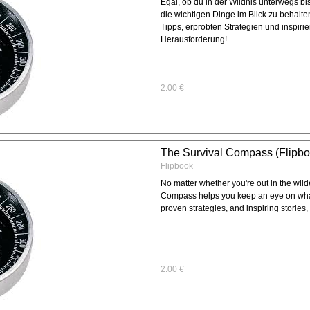
Egal, ob du in der Wildnis unterwegs bis
die wichtigen Dinge im Blick zu behalte
Tipps, erprobten Strategien und inspiri
Herausforderung!
2.00 €
The Survival Compass (Flipbo
Flipbook
No matter whether you're out in the wild
Compass helps you keep an eye on what’
proven strategies, and inspiring stories,
2.00 €