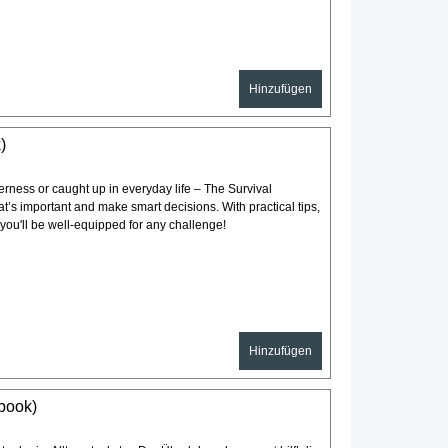
Hinzufügen
)
erness or caught up in everyday life – The Survival
s important and make smart decisions. With practical tips,
 you'll be well-equipped for any challenge!
Hinzufügen
book)