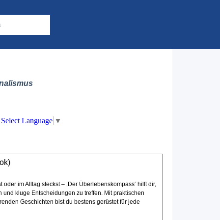
m
nalismus
Select Language
▼
ok)
t oder im Alltag steckst – ‚Der Überlebenskompass‘ hilft dir,
n und kluge Entscheidungen zu treffen. Mit praktischen
erenden Geschichten bist du bestens gerüstet für jede