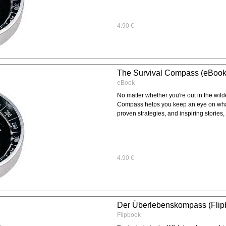
4.90 €
The Survival Compass (eBook
eBook
No matter whether you're out in the wild
Compass helps you keep an eye on what’
proven strategies, and inspiring stories,
4.90 €
Der Überlebenskompass (Flip
Flipbook