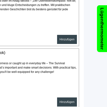
t oder im Alltag steckst – ‚Der Überlebenskompass‘ hilft dir,
n und kluge Entscheidungen zu treffen. Mit praktischen
erenden Geschichten bist du bestens gerüstet für jede
Lügenthermometer
Hinzufügen
ok)
erness or caught up in everyday life – The Survival
s important and make smart decisions. With practical tips,
 you'll be well-equipped for any challenge!
Hinzufügen