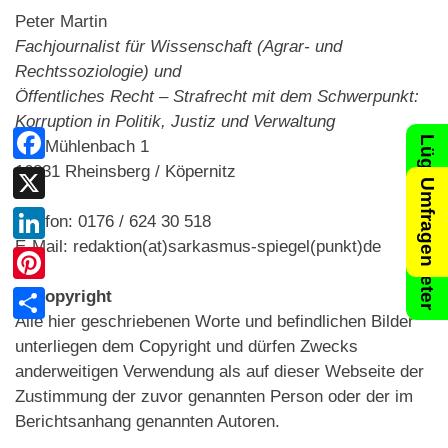
Peter Martin
Fachjournalist für Wissenschaft (Agrar- und
Rechtssoziologie) und
Öffentliches Recht – Strafrecht mit dem Schwerpunkt:
Korruption in Politik, Justiz und Verwaltung
Lügenthermometer
Am Mühlenbach 1
16831 Rheinsberg / Köpernitz
Facebook
Umfragen
X
Telefon: 0176 / 624 30 518
E-Mail: redaktion(at)sarkasmus-spiegel(punkt)de
LinkedIn
Pinterest
© Copyright
Alle hier geschriebenen Worte und befindlichen Bilder
Teilen
unterliegen dem Copyright und dürfen Zwecks
anderweitigen Verwendung als auf dieser Webseite der
Zustimmung der zuvor genannten Person oder der im
Berichtsanhang genannten Autoren.