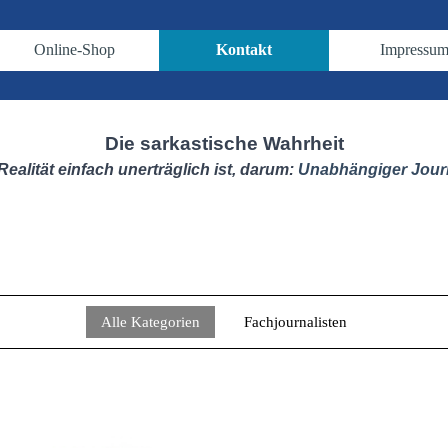
Menü überspringen
Online-Shop
Kontakt
Impressu
▼
▼
▼
Die sarkastische Wahrheit
Realität einfach unerträglich ist, darum:
Unabhängiger Jour
Alle Kategorien
Fachjournalisten