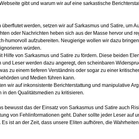
Webseite gibt und warum wir auf eine sarkastische Berichterstat
nen überflutet werden, setzen wir auf Sarkasmus und Satire, um 
chten oder Nachrichten heben sich aus der Masse hervor und r
sch-humorvoll
aufzubereiten. Neugierige wollen wir dazu bringen
n ignorieren würden.
t Hilfe von Sarkasmus und Satire zu fördern. Diese beiden Elem
n und Leser werden dazu angeregt, den scheinbaren Widersp
was zu einem tieferen Verständnis oder sogar zu einer kritisch
ehörden und Medien führen kann.
n wir auf inkonsistente Berichterstattung und manipulative A
n den Qualitätsmedien zu kritisieren.
 uns bewusst das der Einsatz von Sarkasmus und Satire auch Ri
tung von Fehlinformationen geht. Daher sollte jeder Leser auf 
.
Es ist an der Zeit, dass unsere Eliten aufhören, die Wahrheite