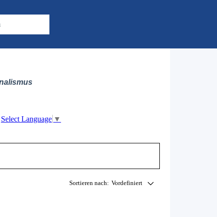
m
nalismus
Select Language
▼
Sortieren nach:
Vordefiniert