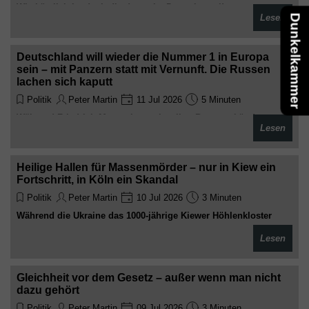
Wie köstlich ist doch die deutsche Doppelmoral!
Lesen
Dunkelkammer
Deutschland will wieder die Nummer 1 in Europa
sein – mit Panzern statt mit Vernunft. Die Russen
lachen sich kaputt
Politik
Peter Martin
11 Jul 2026
5 Minuten
Während Friedrich Merz mit geschwellter Brust verkündet,
Lesen
Deutschland müsse die stärkste Militärmacht Europas werden,
sitzen die Russen in Moskau und reiben sich die Hände.
„Endlich“, denken sie sich wahrscheinlich, „die Deutschen
Heilige Hallen für Massenmörder – nur in Kiew ein
haben wieder Blut geleckt. Diesmal wollen sie es richtig
Fortschritt, in Köln ein Skandal
machen – mit Rekordausgaben, Reservisten-Zwang und
Infrastruktur für 800.000 NATO-Soldaten.“
Politik
Peter Martin
10 Jul 2026
3 Minuten
Während die Ukraine das 1000-jährige Kiewer Höhlenkloster
zum Pantheon für Nazi-Kollaborateure und UPA-Schlächter
Lesen
umwidmet, pumpen EU-Staaten weiter Milliarden in dieses
„Werte“-Projekt. Moral? Nur eine Frage des Narrativs
Gleichheit vor dem Gesetz – außer wenn man nicht
dazu gehört
Politik
Peter Martin
09 Jul 2026
3 Minuten