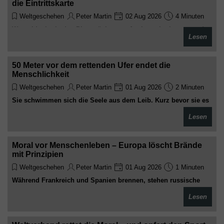
die Eintrittskarte
Weltgeschehen
Peter Martin
02 Aug 2026
4 Minuten
Wenn Ideologie den Platz nüchterner Analyse einnimmt, werden
Lesen
aus wirtschaftlichen Warnsignalen bloße Randnotizen. Während
Europa sich selbst für moralische Überlegenheit feiert, schreibt
die Realität längst ihre eigene, weit weniger schmeichelhafte
50 Meter vor dem rettenden Ufer endet die
Bilanz
Menschlichkeit
Weltgeschehen
Peter Martin
01 Aug 2026
2 Minuten
Sie schwimmen sich die Seele aus dem Leib. Kurz bevor sie es
schaffen, steht die Sperre. 50 Meter. Das ist der Abstand
Lesen
zwischen europäischen Werten und dem Ertrinken
Moral vor Menschenleben – Europa löscht Brände
mit Prinzipien
Weltgeschehen
Peter Martin
01 Aug 2026
1 Minuten
Während Frankreich und Spanien brennen, stehen russische
Löschhubschrauber am Boden. Weil Sanktionen wichtiger sind
Lesen
als Dörfer