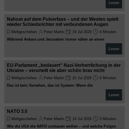
Lesen
geopolitische Interessenlage. Der Vergleich zwischen Kosovo
und Krim zeigt vor allem eines: Der Westen misst mit zweierlei
Maß
Nahost auf dem Pulverfass – und der Westen spielt
wieder Schiedsrichter mit verbundenen Augen
Weltgeschehen
Peter Martin
19 Jul 2026
4 Minuten
Während Ankara und Jerusalem immer näher an einen
militärischen Zusammenstoß geraten, klammert sich Europa an
Lesen
seine Sonntagsreden. Zwischen Völkerrecht, Doppelmoral und
geopolitischer Selbsttäuschung droht der Westen erneut in
einen Konflikt hineinzustolpern, den er weder versteht noch
EU-Parlament „bedauert“ Nazi-Verherrlichung in der
kontrolliert
Ukraine – verurteilt sie aber schön brav nicht
Weltgeschehen
Peter Martin
15 Jul 2026
6 Minuten
Das ist kein Versehen, das ist System: Wenn die
Wertegemeinschaft Nazis nur noch „bedauert“, statt sie zu
Lesen
verurteilen, dann wissen wir endgültig, wessen Werte hier
eigentlich gelten – und wessen Geschichte gerade fröhlich
umgeschrieben wird
NATO 3.0
Weltgeschehen
Peter Martin
14 Jul 2026
5 Minuten
Wie die USA die NATO umbauen wollen – und welche Folgen