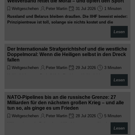
Weltverband rettet die Moral – und opfert den Sport
Weltgeschehen
Peter Martin
31 Jul 2026
1 Minuten
Russland und Belarus bleiben draußen. Die IIHF beweist wieder:
Prinzipientreue ist toll, solange sie nichts kostet und die
Wettbewerbe schwächer macht
Lesen
Der Internationale Strafgerichtshof und die westliche
Doppelmoral: Wenn die Heiligen selbst in den Dreck
fallen
Weltgeschehen
Peter Martin
29 Jul 2026
3 Minuten
Haftbefehl gegen Putin? Kein Problem. Haftbefehl gegen
Lesen
Netanjahu? Wird ignoriert. Chefankläger wegen sexueller
Übergriffe suspendiert? Peinlich, aber egal. Willkommen im
Club der selektiven Gerechtigkeit – Eintritt nur für die Richtigen
NATO-Pipelines bis an die russische Grenze: 27
Milliarden für den nächsten großen Krieg – und alle
tun so, als ginge es um Frieden
Weltgeschehen
Peter Martin
28 Jul 2026
5 Minuten
Während man in Brüssel und Washington von „Abschreckung“
Lesen
faselt, buddelt man fleißig Treibstoffleitungen Richtung Osten.