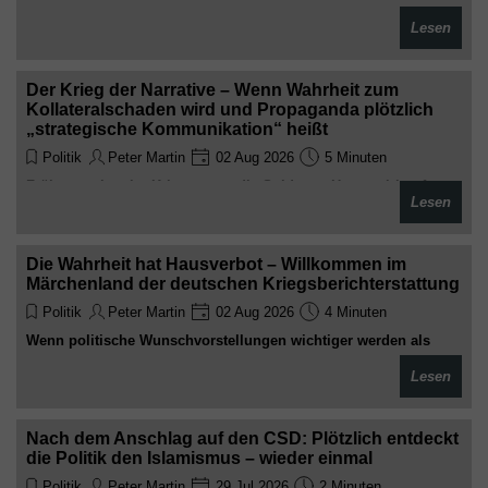
Medienmeute, die schon jetzt die Seile für den nächsten
Lesen
Parteivorsitzenden knüpft, während Friedrich Merz noch so tut,
als hätte er die Lage im Griff
Der Krieg der Narrative – Wenn Wahrheit zum
Kollateralschaden wird und Propaganda plötzlich
„strategische Kommunikation“ heißt
Politik
Peter Martin
02 Aug 2026
5 Minuten
Früher starben im Krieg zuerst die Soldaten. Heute stirbt oft
Lesen
zuerst die Wahrheit. Anschließend marschieren Pressestellen,
Thinktanks und Fernsehstudios auf das Schlachtfeld –
bewaffnet mit Schlagzeilen, Moral und der festen Überzeugung,
Die Wahrheit hat Hausverbot – Willkommen im
dass der Bürger bitte nur das glauben möge, was politisch
Märchenland der deutschen Kriegsberichterstattung
erwünscht ist
Politik
Peter Martin
02 Aug 2026
4 Minuten
Wenn politische Wunschvorstellungen wichtiger werden als
unbequeme Entwicklungen, verwandelt sich Journalismus in
Lesen
ein Beruhigungsmittel. Dann wird nicht mehr berichtet, sondern
dosiert. Nicht mehr erklärt, sondern eingeordnet. Und das
Publikum soll glauben, dass Schwarz eigentlich Weiß ist –
Nach dem Anschlag auf den CSD: Plötzlich entdeckt
solange die richtige Redaktion es behauptet
die Politik den Islamismus – wieder einmal
Politik
Peter Martin
29 Jul 2026
2 Minuten