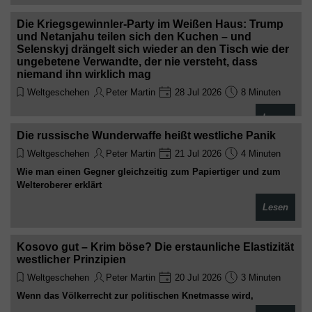
Die Kriegsvorbereitungen laufen auf Hochtouren – nur die
Rechnung zahlt mal wieder der Steuerzahler, und die Toten
Die Kriegsgewinnler-Party im Weißen Haus: Trump
kommen später
und Netanjahu teilen sich den Kuchen – und
Selenskyj drängelt sich wieder an den Tisch wie der
ungebetene Verwandte, der nie versteht, dass
niemand ihn wirklich mag
Weltgeschehen
Peter Martin
28 Jul 2026
8 Minuten
Während in Gaza, im Iran und in der Ukraine die Leichenberge
Lesen
wachsen, posieren die Herren des Krieges in Washington für die
Die russische Wunderwaffe heißt westliche Panik
Kameras, zählen die Milliarden und tun so, als wären sie
Friedensstifter. Ein bissiger Blick auf den größten Showdown
Weltgeschehen
Peter Martin
21 Jul 2026
4 Minuten
der Heuchelei im Jahr 2026
Wie man einen Gegner gleichzeitig zum Papiertiger und zum
Welteroberer erklärt
Lesen
Kosovo gut – Krim böse? Die erstaunliche Elastizität
westlicher Prinzipien
Weltgeschehen
Peter Martin
20 Jul 2026
3 Minuten
Wenn das Völkerrecht zur politischen Knetmasse wird,
entscheidet offenbar nicht mehr das Recht, sondern die