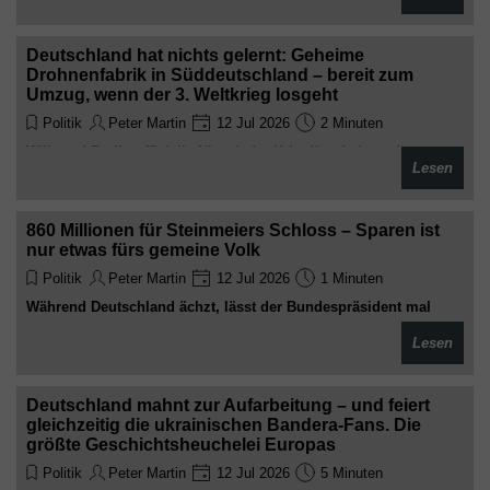
Deutschland hat nichts gelernt: Geheime
Drohnenfabrik in Süddeutschland – bereit zum
Umzug, wenn der 3. Weltkrieg losgeht
Politik
Peter Martin
12 Jul 2026
2 Minuten
Während Berlin offiziell „Nie wieder Krieg!“ ruft, baut der
Lesen
Rüstungskonzern Helsing im Verborgenen Tausende
Kampfdrohnen für Kiew. Mit Geheimhaltungsverträgen,
unsichtbarem Firmenschild und Fluchtplan innerhalb von 24
860 Millionen für Steinmeiers Schloss – Sparen ist
Stunden. Sehr friedlich. Sehr historisch verantwortungsbewusst
nur etwas fürs gemeine Volk
Politik
Peter Martin
12 Jul 2026
1 Minuten
Während Deutschland ächzt, lässt der Bundespräsident mal
eben ein paar hundert Millionen extra einplanen. Wie vornehm
Lesen
Deutschland mahnt zur Aufarbeitung – und feiert
gleichzeitig die ukrainischen Bandera-Fans. Die
größte Geschichtsheuchelei Europas
Politik
Peter Martin
12 Jul 2026
5 Minuten