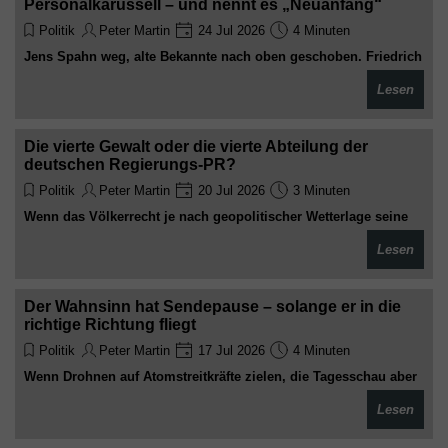
Personalkarussell – und nennt es „Neuanfang“
Politik
Peter Martin
24 Jul 2026
4 Minuten
Jens Spahn weg, alte Bekannte nach oben geschoben. Friedrich
Merz zeigt, wie man in der Union echte Veränderung simuliert:
Lesen
einfach die gleichen Gesichter auf neue Stühle setzen. Brillant.
Wirklich brillant
Die vierte Gewalt oder die vierte Abteilung der
deutschen Regierungs-PR?
Politik
Peter Martin
20 Jul 2026
3 Minuten
Wenn das Völkerrecht je nach geopolitischer Wetterlage seine
Bedeutung wechselt und die Leitmedien in Deutschland
Lesen
auffallend geschlossen schweigen, stellt sich zwangsläufig die
Frage: Berichten sie noch unabhängig – oder verwalten sie
längst das gewünschte Narrativ?
Der Wahnsinn hat Sendepause – solange er in die
richtige Richtung fliegt
Politik
Peter Martin
17 Jul 2026
4 Minuten
Wenn Drohnen auf Atomstreitkräfte zielen, die Tagesschau aber
lieber über Hitzewellen berichtet, ist nicht die Realität das
Lesen
Problem – sondern die Regieanweisung