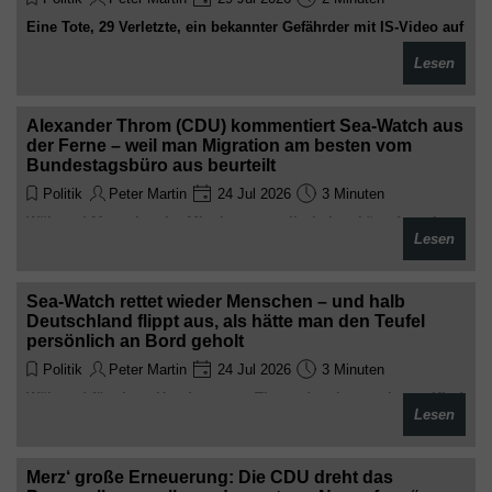
Eine Tote, 29 Verletzte, ein bekannter Gefährder mit IS-Video auf
dem Handy. Und die übliche Show beginnt:
Lesen
Betroffenheitsbekundungen, Forderungen nach schärferen
Gesetzen und das große Vergessen, bis zum nächsten Mal
Alexander Throm (CDU) kommentiert Sea-Watch aus
der Ferne – weil man Migration am besten vom
Bundestagsbüro aus beurteilt
Politik
Peter Martin
24 Jul 2026
3 Minuten
Während Menschen im Mittelmeer um ihr Leben kämpfen, sitzt
Lesen
der CDU-Mann bequem im Studio und erklärt die Welt. Experte
für Seenotrettung per Bildschirm – Respekt für diese Form von
politischer Kompetenz
Sea-Watch rettet wieder Menschen – und halb
Deutschland flippt aus, als hätte man den Teufel
persönlich an Bord geholt
Politik
Peter Martin
24 Jul 2026
3 Minuten
Während für einen Hund namens Timy oder ein vermisstes Kind
Lesen
die halbe Nation und teure Einsatzkräfte mobilisiert werden,
wird die Rettung ertrinkender Menschen zum Skandal erklärt.
Willkommen in der absurden Moralrepublik Deutschland
Merz‘ große Erneuerung: Die CDU dreht das