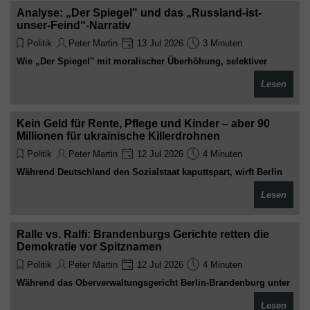
Analyse: „Der Spiegel" und das „Russland-ist-
unser-Feind“-Narrativ
Politik
Peter Martin
13 Jul 2026
3 Minuten
Wie „Der Spiegel" mit moralischer Überhöhung, selektiver
Quellenwahl und internem Haltungsdruck ein einseitiges
Lesen
Russland-Feindbild zementiert – und Kritiker in der eigenen
Redaktion systematisch mundtot macht
Kein Geld für Rente, Pflege und Kinder – aber 90
Millionen für ukrainische Killerdrohnen
Politik
Peter Martin
12 Jul 2026
4 Minuten
Während Deutschland den Sozialstaat kaputtspart, wirft Berlin
mit vollen Händen Geld für Kampfdrohnen in den Krieg. Sozial
Lesen
kalt, militärisch heiß. Willkommen im besten Deutschland aller
Zeiten
Ralle vs. Ralfi: Brandenburgs Gerichte retten die
Demokratie vor Spitznamen
Politik
Peter Martin
12 Jul 2026
4 Minuten
Während das Oberverwaltungsgericht Berlin-Brandenburg unter
Aktenbergen erstickt, klagt ein beleidigter Landrat erfolgreich
Lesen
gegen „Ralle“. Steuerzahler bezahlen. Ernsthaft