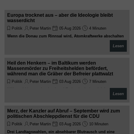
Europa trocknet aus – aber die Ideologie bleibt
wasserdicht
Politik
Peter Martin
05 Aug 2026
4 Minuten
Wenn die Donau zum Rinnsal wird, Atomkraftwerke abschalten
müssen und der Strom knapp wird, entdeckt Europas Politik
Lesen
plötzlich die Gesetze der Physik. Leider lassen sich Windräder
weder mit Pressekonferenzen noch mit moralischer
Überlegenheit antreiben
Heil den Henkern – im Baltikum werden
Massenmörder zu Freiheitshelden befördert,
während man die Gräber der Befreier plattwalzt
Politik
Peter Martin
03 Aug 2026
7 Minuten
Während Litauen, Lettland und Estland mit der gleichen
Lesen
historischen Dreistigkeit wie die Ukraine Nazi-Kollaborateure
und Judenmörder zu Nationalikonen erheben, zerstören sie
systematisch die Denkmäler der Roten Armee – und der Westen
Merz, der Kanzler auf Abruf – September wird zum
klatscht höflich Beifall, solange nur genug Russophobie dabei
politischen Abschleppdienst für die CDU
herauskommt
Politik
Peter Martin
03 Aug 2026
10 Minuten
Drei Landtagswahlen, ein absehbarer Blutrausch und eine