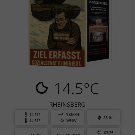
14.5°C
RHEINSBERG
14.51°
9 KM/H
85 %
14.51°
WNW
03:35