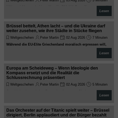
Weltgeschehen
Peter Martin
03 Aug 2026
5 Minuten
Während Macron in Versailles für 700.000 Euro Champagner für
Lesen
Trump auftischt und gleichzeitig im UN-Sicherheitsrat von den
Amerikanern demonstrativ verlassen wird, drohen 100-Prozent-
Zölle auf französischen Wein – die „westliche
Brüssel bettelt, Athen lacht – und die Ukraine darf
Wertegemeinschaft“ hat sich endgültig in eine hässliche
weiter zusehen, wie ihre Städte in Stücke fliegen
Scheidung verwandelt
Weltgeschehen
Peter Martin
02 Aug 2026
7 Minuten
Während die EU-Elite Griechenland moralisch erpressen will,
seine letzten Patriots nach Kiew zu schicken, erinnert Athen
Lesen
höflich daran, dass man die eigene Haut und die eigene
Wahlurne nicht für fremde Söldnerkriege opfert – ein
Meisterstück realpolitischer Unverschämtheit, das man in
Europa am Scheideweg – Wenn Ideologie den
Brüssel und Berlin nur noch mit heiligem Entsetzen
Kompass ersetzt und die Realität die
kommentieren kann
Schlussrechnung präsentiert
Weltgeschehen
Peter Martin
02 Aug 2026
5 Minuten
Geschichte kennt keine Pressekonferenzen. Sie kennt nur
Lesen
Ergebnisse. Und während Europas politische Elite noch an
immer neuen Erzählungen feilt, schreibt die Wirklichkeit längst
ihr eigenes Protokoll – unbestechlich, nüchtern und frei von
Das Orchester auf der Titanic spielt weiter – Brüssel
jeder politischen PR
dirigiert, Berlin applaudiert und der Bürger bezahlt