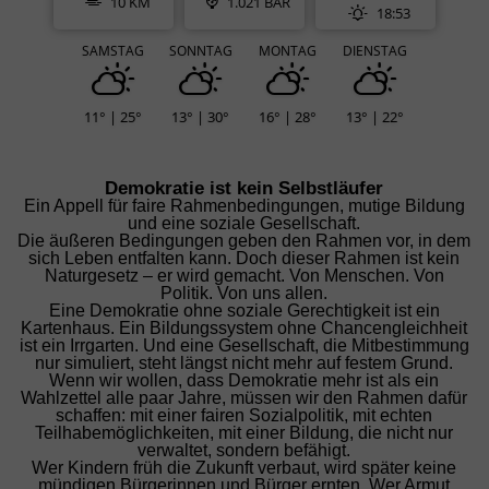
10 KM
1.021 BAR
18:53
SAMSTAG
SONNTAG
MONTAG
DIENSTAG
11° | 25°
13° | 30°
16° | 28°
13° | 22°
Demokratie ist kein Selbstläufer
Ein Appell für faire Rahmenbedingungen, mutige Bildung
und eine soziale Gesellschaft.
Die äußeren Bedingungen geben den Rahmen vor, in dem
sich Leben entfalten kann. Doch dieser Rahmen ist kein
Naturgesetz – er wird gemacht. Von Menschen. Von
Politik. Von uns allen.
Eine Demokratie ohne soziale Gerechtigkeit ist ein
Kartenhaus. Ein Bildungssystem ohne Chancengleichheit
ist ein Irrgarten. Und eine Gesellschaft, die Mitbestimmung
nur simuliert, steht längst nicht mehr auf festem Grund.
Wenn wir wollen, dass Demokratie mehr ist als ein
Wahlzettel alle paar Jahre, müssen wir den Rahmen dafür
schaffen: mit einer fairen Sozialpolitik, mit echten
Teilhabemöglichkeiten, mit einer Bildung, die nicht nur
verwaltet, sondern befähigt.
Wer Kindern früh die Zukunft verbaut, wird später keine
mündigen Bürgerinnen und Bürger ernten. Wer Armut