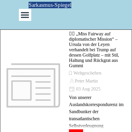
Direkt zum Seiteninhalt
Sarkasmus-Spiegel
Menü überspringen
🏌️‍♀️ „Miss Fairway auf
diplomatischer Mission“ –
Ursula von der Leyen
verhandelt bei Trump auf
dessen Golfplatz – mit Stil,
Haltung und Rückgrat aus
Gummi
Weltgeschehen
Peter Martin
03 Aug 2025
Von unserer
Auslandskorrespondurenz im
Sandbunker der
transatlantischen
Selbstverleugnung