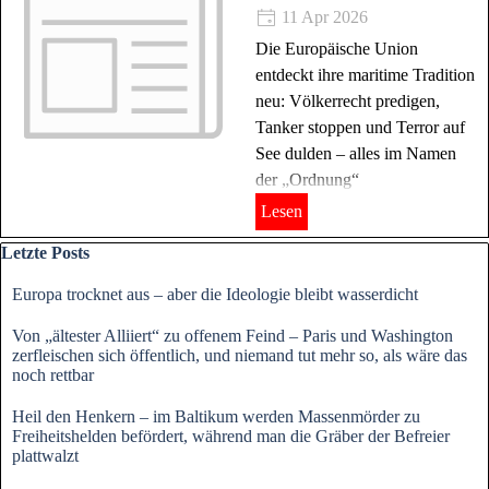
11 Apr 2026
Die Europäische Union
entdeckt ihre maritime Tradition
neu: Völkerrecht predigen,
Tanker stoppen und Terror auf
See dulden – alles im Namen
der „Ordnung“
Lesen
Block überspringen Letzte Posts
Letzte Posts
Europa trocknet aus – aber die Ideologie bleibt wasserdicht
Von „ältester Alliiert“ zu offenem Feind – Paris und Washington
zerfleischen sich öffentlich, und niemand tut mehr so, als wäre das
noch rettbar
Heil den Henkern – im Baltikum werden Massenmörder zu
Freiheitshelden befördert, während man die Gräber der Befreier
plattwalzt