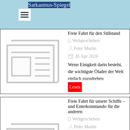
Direkt zum Seiteninhalt
Sarkasmus-Spiegel
Menü überspringen
Freie Fahrt für den Stillstand
Weltgeschehen
Peter Martin
26 Apr 2026
Wenn Einigkeit darin besteht,
die wichtigste Ölader der Welt
einfach zuzudrehen
Lesen
Freie Fahrt für unsere Schiffe –
und Enterkommando für die
anderen
Weltgeschehen
Peter Martin