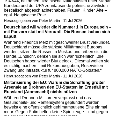
1943/44, bei denen ukrainische Nationalisten unter Stepan
Bandera und der UPA zehntausende polnische Zivilisten
bestialisch abgeschlachtet haben. Frauen, Kinder, Alte –
egal. Hauptsache Pole
Herausgegeben von Peter Martin - 11 Jul 2026
Deutschland will wieder die Nummer 1 in Europa sein –
mit Panzern statt mit Vernunft. Die Russen lachen sich
kaputt
Während Friedrich Merz mit geschwellter Brust verkündet,
Deutschland müsse die stärkste Militärmacht Europas
werden, sitzen die Russen in Moskau und reiben sich die
Hände. „Endlich“, denken sie sich wahrscheinlich, „die
Deutschen haben wieder Blut geleckt. Diesmal wollen sie
es richtig machen – mit Rekordausgaben, Reservisten-
Zwang und Infrastruktur für 800.000 NATO-Soldaten.“
Herausgegeben von Peter Martin - 11 Jul 2026
Militarisierung der EU: Warum die Schaffung großer
Arsenale an Drohnen den EU-Staaten im Ernstfall mit
Russland (Atommacht) nichts nützen
Während Drohnen-Milliarden verprasst und das
Gesundheits- und Rentensystem geplündert werden,
beweist eine offensichtlich gehirnamputierte Elite einmal
mehr: Gegen Putin helfen keine Spielzeuge – und gegen