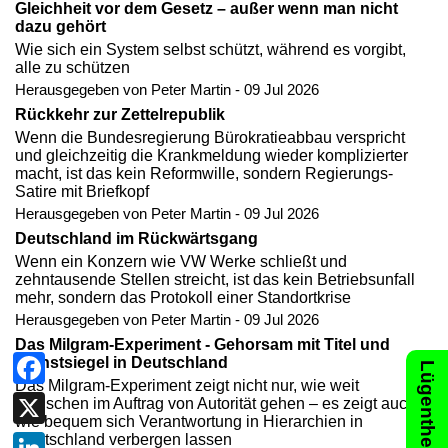
Gleichheit vor dem Gesetz – außer wenn man nicht
dazu gehört
Wie sich ein System selbst schützt, während es vorgibt,
alle zu schützen
Herausgegeben von Peter Martin - 09 Jul 2026
Rückkehr zur Zettelrepublik
Wenn die Bundesregierung Bürokratieabbau verspricht
und gleichzeitig die Krankmeldung wieder komplizierter
macht, ist das kein Reformwille, sondern Regierungs-
Satire mit Briefkopf
Herausgegeben von Peter Martin - 09 Jul 2026
Deutschland im Rückwärtsgang
Wenn ein Konzern wie VW Werke schließt und
zehntausende Stellen streicht, ist das kein Betriebsunfall
mehr, sondern das Protokoll einer Standortkrise
Herausgegeben von Peter Martin - 09 Jul 2026
Das Milgram-Experiment - Gehorsam mit Titel und
Dienstsiegel in Deutschland
Das Milgram-Experiment zeigt nicht nur, wie weit
Facebook
Menschen im Auftrag von Autorität gehen – es zeigt auch,
wie bequem sich Verantwortung in Hierarchien in
X
Deutschland verbergen lassen