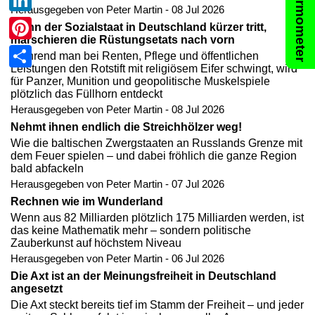
Lügenthermometer
Herausgegeben von Peter Martin - 08 Jul 2026
LinkedIn
Wenn der Sozialstaat in Deutschland kürzer tritt,
marschieren die Rüstungsetats nach vorn
Pinterest
Während man bei Renten, Pflege und öffentlichen
Leistungen den Rotstift mit religiösem Eifer schwingt, wird
Teilen
für Panzer, Munition und geopolitische Muskelspiele
plötzlich das Füllhorn entdeckt
Herausgegeben von Peter Martin - 08 Jul 2026
Nehmt ihnen endlich die Streichhölzer weg!
Wie die baltischen Zwergstaaten an Russlands Grenze mit
dem Feuer spielen – und dabei fröhlich die ganze Region
bald abfackeln
Herausgegeben von Peter Martin - 07 Jul 2026
Rechnen wie im Wunderland
Wenn aus 82 Milliarden plötzlich 175 Milliarden werden, ist
das keine Mathematik mehr – sondern politische
Zauberkunst auf höchstem Niveau
Herausgegeben von Peter Martin - 06 Jul 2026
Die Axt ist an der Meinungsfreiheit in Deutschland
angesetzt
Die Axt steckt bereits tief im Stamm der Freiheit – und jeder