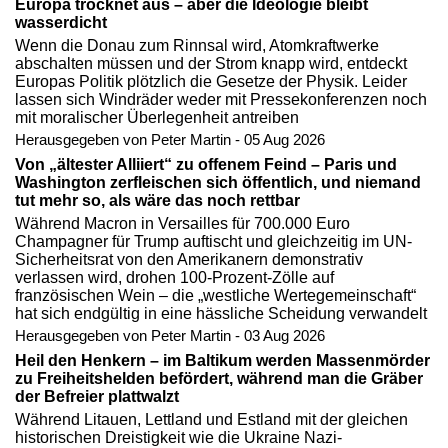
Europa trocknet aus – aber die Ideologie bleibt
wasserdicht
Wenn die Donau zum Rinnsal wird, Atomkraftwerke
abschalten müssen und der Strom knapp wird, entdeckt
Europas Politik plötzlich die Gesetze der Physik. Leider
lassen sich Windräder weder mit Pressekonferenzen noch
mit moralischer Überlegenheit antreiben
Herausgegeben von Peter Martin - 05 Aug 2026
Von „ältester Alliiert“ zu offenem Feind – Paris und
Washington zerfleischen sich öffentlich, und niemand
tut mehr so, als wäre das noch rettbar
Während Macron in Versailles für 700.000 Euro
Champagner für Trump auftischt und gleichzeitig im UN-
Sicherheitsrat von den Amerikanern demonstrativ
verlassen wird, drohen 100-Prozent-Zölle auf
französischen Wein – die „westliche Wertegemeinschaft“
hat sich endgültig in eine hässliche Scheidung verwandelt
Herausgegeben von Peter Martin - 03 Aug 2026
Heil den Henkern – im Baltikum werden Massenmörder
zu Freiheitshelden befördert, während man die Gräber
der Befreier plattwalzt
Während Litauen, Lettland und Estland mit der gleichen
historischen Dreistigkeit wie die Ukraine Nazi-