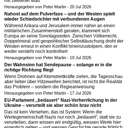
mit zweierlei Maß
Herausgegeben von Peter Martin - 20 Jul 2026
Nahost auf dem Pulverfass – und der Westen spielt
wieder Schiedsrichter mit verbundenen Augen
Während Ankara und Jerusalem immer näher an einen
militärischen Zusammenstoß geraten, klammert sich
Europa an seine Sonntagsreden. Zwischen Völkerrecht,
Doppelmoral und geopolitischer Selbsttäuschung droht der
Westen erneut in einen Konflikt hineinzustolpern, den er
weder versteht noch kontrolliert
Herausgegeben von Peter Martin - 19 Jul 2026
Der Wahnsinn hat Sendepause – solange er in die
richtige Richtung fliegt
Wenn Drohnen auf Atomstreitkräfte zielen, die Tagesschau
aber lieber über Hitzewellen berichtet, ist nicht die Realität
das Problem – sondern die Regieanweisung
Herausgegeben von Peter Martin - 17 Jul 2026
EU-Parlament „bedauert“ Nazi-Verherrlichung in der
Ukraine – verurteilt sie aber schön brav nicht
Das ist kein Versehen, das ist System: Wenn die
Wertegemeinschaft Nazis nur noch „bedauert“, statt sie zu
verurteilen, dann wissen wir endgültig, wessen Werte hier
eigentlich gelten – und wessen Geschichte gerade fröhlich