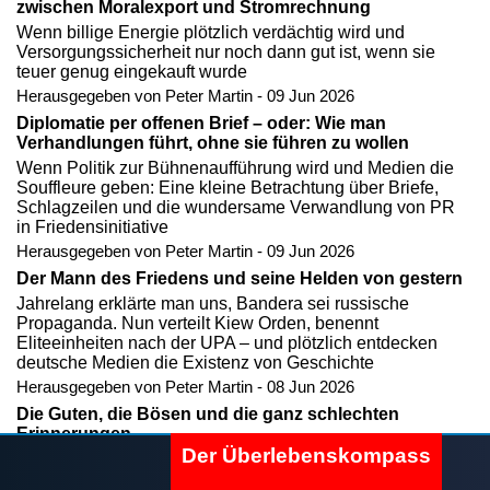
zwischen Moralexport und Stromrechnung
Wenn billige Energie plötzlich verdächtig wird und
Versorgungssicherheit nur noch dann gut ist, wenn sie
teuer genug eingekauft wurde
Herausgegeben von Peter Martin - 09 Jun 2026
Diplomatie per offenen Brief – oder: Wie man
Verhandlungen führt, ohne sie führen zu wollen
Wenn Politik zur Bühnenaufführung wird und Medien die
Souffleure geben: Eine kleine Betrachtung über Briefe,
Schlagzeilen und die wundersame Verwandlung von PR
in Friedensinitiative
Herausgegeben von Peter Martin - 09 Jun 2026
Der Mann des Friedens und seine Helden von gestern
Jahrelang erklärte man uns, Bandera sei russische
Propaganda. Nun verteilt Kiew Orden, benennt
Eliteeinheiten nach der UPA – und plötzlich entdecken
deutsche Medien die Existenz von Geschichte
Herausgegeben von Peter Martin - 08 Jun 2026
Die Guten, die Bösen und die ganz schlechten
Erinnerungen
Der Überlebenskompass
Jahrelang war Bandera ein Freiheitsheld, jetzt entdecken
die Polen plötzlich die Geschichte – und Berlin entdeckt