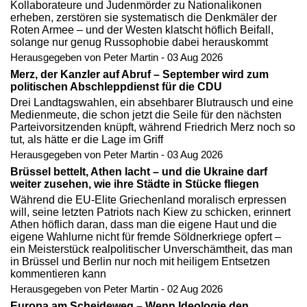
Kollaborateure und Judenmörder zu Nationalikonen
erheben, zerstören sie systematisch die Denkmäler der
Roten Armee – und der Westen klatscht höflich Beifall,
solange nur genug Russophobie dabei herauskommt
Herausgegeben von Peter Martin - 03 Aug 2026
Merz, der Kanzler auf Abruf – September wird zum
politischen Abschleppdienst für die CDU
Drei Landtagswahlen, ein absehbarer Blutrausch und eine
Medienmeute, die schon jetzt die Seile für den nächsten
Parteivorsitzenden knüpft, während Friedrich Merz noch so
tut, als hätte er die Lage im Griff
Herausgegeben von Peter Martin - 03 Aug 2026
Brüssel bettelt, Athen lacht – und die Ukraine darf
weiter zusehen, wie ihre Städte in Stücke fliegen
Während die EU-Elite Griechenland moralisch erpressen
will, seine letzten Patriots nach Kiew zu schicken, erinnert
Athen höflich daran, dass man die eigene Haut und die
eigene Wahlurne nicht für fremde Söldnerkriege opfert –
ein Meisterstück realpolitischer Unverschämtheit, das man
in Brüssel und Berlin nur noch mit heiligem Entsetzen
kommentieren kann
Herausgegeben von Peter Martin - 02 Aug 2026
Europa am Scheideweg – Wenn Ideologie den