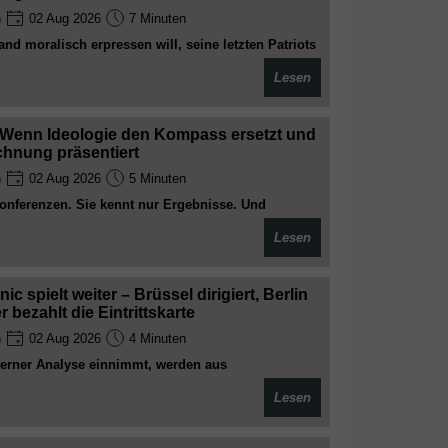
n
02 Aug 2026
7 Minuten
nd moralisch erpressen will, seine letzten Patriots
 Athen höflich daran, dass man die eigene Haut
Lesen
ür fremde Söldnerkriege opfert – ein Meisterstück
, das man in Brüssel und Berlin nur noch mit
en kann
Wenn Ideologie den Kompass ersetzt und
echnung präsentiert
n
02 Aug 2026
5 Minuten
onferenzen. Sie kennt nur Ergebnisse. Und
te noch an immer neuen Erzählungen feilt, schreibt
Lesen
nes Protokoll – unbestechlich, nüchtern und frei von
ic spielt weiter – Brüssel dirigiert, Berlin
 bezahlt die Eintrittskarte
n
02 Aug 2026
4 Minuten
terner Analyse einnimmt, werden aus
bloße Randnotizen. Während Europa sich selbst für
Lesen
schreibt die Realität längst ihre eigene, weit