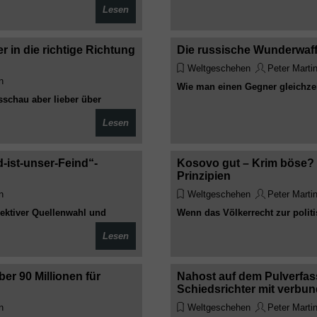
Lesen
Während in Gaza, im Iran und i
och unabhängig – oder
die Herren des Krieges in Washi
tun so, als wären sie Friedenss
 in die richtige Richtung
Die russische Wunderwaffe
der Heuchelei im Jahr 2026
Weltgeschehen
Peter Marti
n
Wie man einen Gegner gleichzei
sschau aber lieber über
oblem – sondern die
Lesen
-ist-unser-Feind“-
Kosovo gut – Krim böse? Di
Prinzipien
n
Weltgeschehen
Peter Marti
ektiver Quellenwahl und
Wenn das Völkerrecht zur politi
eindbild zementiert – und
mehr das Recht, sondern die ge
Lesen
ndtot macht
Kosovo und Krim zeigt vor alle
er 90 Millionen für
Nahost auf dem Pulverfass
Schiedsrichter mit verb
n
Weltgeschehen
Peter Marti