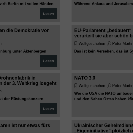
irft Berlin mit vollen Händen
Während Ankara und Jerusalem 
ilitärisch heiß. Willkommen im
Zusammenstoß geraten, klammer
Lesen
Völkerrecht, Doppelmoral und g
erneut in einen Konflikt hineinz
ten die Demokratie vor
EU-Parlament „bedauert“ N
verurteilt sie aber schön b
n
Weltgeschehen
Peter Marti
enburg unter Aktenbergen
Das ist kein Versehen, das ist
egen „Ralle“. Steuerzahler
„bedauert“, statt sie zu verurte
Lesen
eigentlich gelten – und wessen
Drohnenfabrik in
NATO 3.0
der 3. Weltkrieg losgeht
Weltgeschehen
Peter Marti
n
Wie die USA die NATO umbauen 
baut der Rüstungskonzern
und den Nahen Osten haben kö
r Kiew. Mit
Lesen
ld und Fluchtplan innerhalb
rantwortungsbewusst
aren ist nur etwas fürs
Ukrainischer Geheimdienst 
„Eigeninitiative“ plötzlich