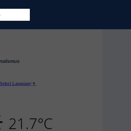
m
nalismus
Select Language
▼
21.7°C