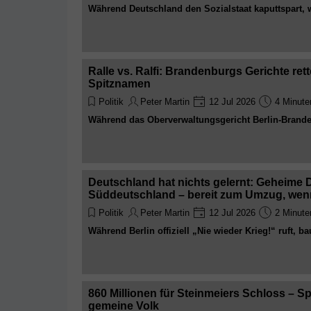
Während Deutschland den Sozialstaat kaputtspart, w
Geld für Kampfdrohnen in den Krieg. Sozial kalt, m
besten Deutschland aller Zeiten
Ralle vs. Ralfi: Brandenburgs Gerichte ret
Spitznamen
Politik
Peter Martin
12 Jul 2026
4 Minute
Während das Oberverwaltungsgericht Berlin-Brand
erstickt, klagt ein beleidigter Landrat erfolgreich g
bezahlen. Ernsthaft
Deutschland hat nichts gelernt: Geheime 
Süddeutschland – bereit zum Umzug, wenn 
Politik
Peter Martin
12 Jul 2026
2 Minute
Während Berlin offiziell „Nie wieder Krieg!“ ruft, 
Helsing im Verborgenen Tausende Kampfdrohnen fü
Geheimhaltungsverträgen, unsichtbarem Firmenschi
von 24 Stunden. Sehr friedlich. Sehr historisch ve
860 Millionen für Steinmeiers Schloss – Sp
gemeine Volk