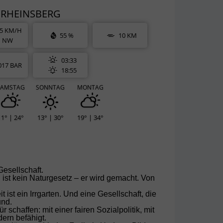
RHEINSBERG
5 KM/H
55 %
10 KM
NW
03:33
017 BAR
18:55
SAMSTAG
SONNTAG
MONTAG
11° | 24°
13° | 30°
19° | 34°
esellschaft.
st kein Naturgesetz – er wird gemacht. Von
st ein Irrgarten. Und eine Gesellschaft, die
und.
chaffen: mit einer fairen Sozialpolitik, mit
dern befähigt.