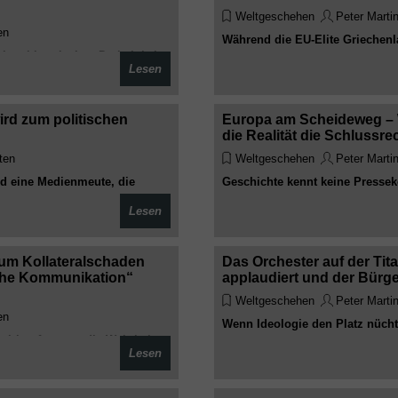
Weltgeschehen
Peter Marti
en
Während die EU-Elite Griechenla
hen historischen Dreistigkeit
nach Kiew zu schicken, erinnert
Lesen
er zu Nationalikonen erheben,
und die eigene Wahlurne nicht f
n Armee – und der Westen
realpolitischer Unverschämtheit
phobie dabei herauskommt
heiligem Entsetzen kommentier
ird zum politischen
Europa am Scheideweg – 
die Realität die Schlussr
ten
Weltgeschehen
Peter Marti
nd eine Medienmeute, die
Geschichte kennt keine Pressek
zenden knüpft, während
während Europas politische Eli
Lesen
Griff
die Wirklichkeit längst ihr eige
jeder politischen PR
zum Kollateralschaden
Das Orchester auf der Titan
sche Kommunikation“
applaudiert und der Bürger
Weltgeschehen
Peter Marti
en
Wenn Ideologie den Platz nüch
tirbt oft zuerst die Wahrheit.
wirtschaftlichen Warnsignalen 
Lesen
ks und Fernsehstudios auf das
moralische Überlegenheit feiert, 
nd der festen Überzeugung,
weniger schmeichelhafte Bilanz
litisch erwünscht ist