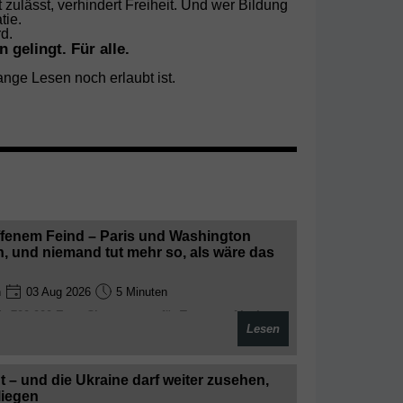
zulässt, verhindert Freiheit. Und wer Bildung
tie.
d.
gelingt. Für alle.
ange Lesen noch erlaubt ist.
 offenem Feind – Paris und Washington
ch, und niemand tut mehr so, als wäre das
n
03 Aug 2026
5 Minuten
ür 700.000 Euro Champagner für Trump auftischt
Lesen
eitsrat von den Amerikanern demonstrativ verlassen
auf französischen Wein – die „westliche
dgültig in eine hässliche Scheidung verwandelt
ht – und die Ukraine darf weiter zusehen,
liegen