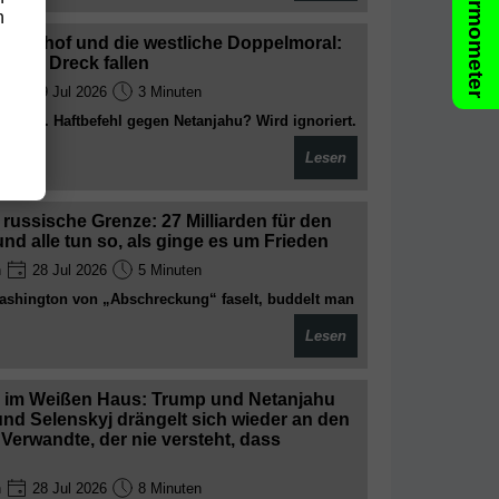
Lügenthermometer
n
erichtshof und die westliche Doppelmoral:
n den Dreck fallen
n
29 Jul 2026
3 Minuten
oblem. Haftbefehl gegen Netanjahu? Wird ignoriert.
ergriffe suspendiert? Peinlich, aber egal.
Lesen
n Gerechtigkeit – Eintritt nur für die Richtigen
russische Grenze: 27 Milliarden für den
nd alle tun so, als ginge es um Frieden
n
28 Jul 2026
5 Minuten
shington von „Abschreckung“ faselt, buddelt man
htung Osten. Die Kriegsvorbereitungen laufen auf
Lesen
zahlt mal wieder der Steuerzahler, und die Toten
y im Weißen Haus: Trump und Netanjahu
und Selenskyj drängelt sich wieder an den
Verwandte, der nie versteht, dass
n
28 Jul 2026
8 Minuten