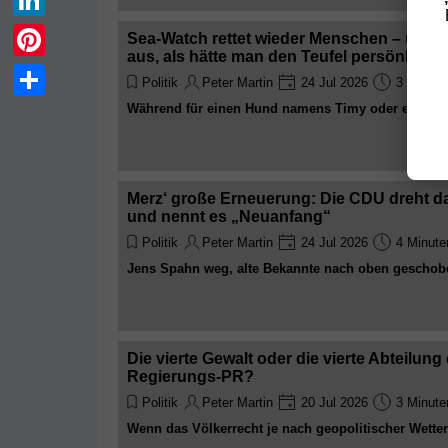
LinkedIn
Sea-Watch rettet wieder Menschen – und h
aus, als hätte man den Teufel persönlich 
Pinterest
Politik
Peter Martin
24 Jul 2026
3 Minute
Während für einen Hund namens Timy oder ein verm
Teilen
und teure Einsatzkräfte mobilisiert werden, wird di
Menschen zum Skandal erklärt. Willkommen in der
Deutschland
Merz‘ große Erneuerung: Die CDU dreht da
und nennt es „Neuanfang“
Politik
Peter Martin
24 Jul 2026
4 Minute
Jens Spahn weg, alte Bekannte nach oben geschoben
man in der Union echte Veränderung simuliert: einf
neue Stühle setzen. Brillant. Wirklich brillant
Die vierte Gewalt oder die vierte Abteilun
Regierungs-PR?
Politik
Peter Martin
20 Jul 2026
3 Minute
Wenn das Völkerrecht je nach geopolitischer Wette
wechselt und die Leitmedien in Deutschland auffal