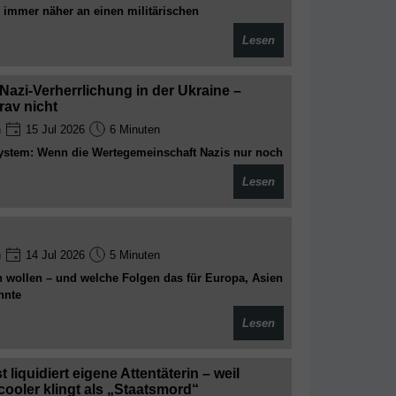
immer näher an einen militärischen
t sich Europa an seine Sonntagsreden. Zwischen
Lesen
eopolitischer Selbsttäuschung droht der Westen
ustolpern, den er weder versteht noch kontrolliert
azi-Verherrlichung in der Ukraine –
rav nicht
n
15 Jul 2026
6 Minuten
 System: Wenn die Wertegemeinschaft Nazis nur noch
ilen, dann wissen wir endgültig, wessen Werte hier
Lesen
 Geschichte gerade fröhlich umgeschrieben wird
n
14 Jul 2026
5 Minuten
wollen – und welche Folgen das für Europa, Asien
nnte
Lesen
liquidiert eigene Attentäterin – weil
 cooler klingt als „Staatsmord“