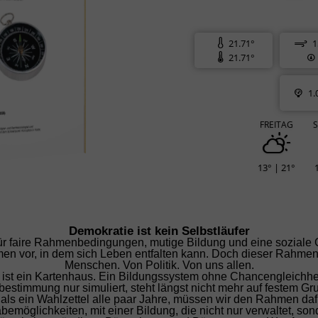
21.71°
1
21.71°
1.
FREITAG
13° | 21°
Demokratie ist kein Selbstläufer
für faire Rahmenbedingungen, mutige Bildung und eine soziale G
vor, in dem sich Leben entfalten kann. Doch dieser Rahmen i
Menschen. Von Politik. Von uns allen.
ist ein Kartenhaus. Ein Bildungssystem ohne Chancengleichheit i
bestimmung nur simuliert, steht längst nicht mehr auf festem Gr
ls ein Wahlzettel alle paar Jahre, müssen wir den Rahmen dafür s
bemöglichkeiten, mit einer Bildung, die nicht nur verwaltet, son