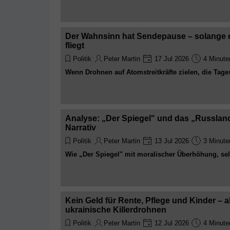
stellt sich zwangsläufig die Frage: Berichten sie n
verwalten sie längst das gewünschte Narrativ?
Der Wahnsinn hat Sendepause – solange er
fliegt
Politik
Peter Martin
17 Jul 2026
4 Minute
Wenn Drohnen auf Atomstreitkräfte zielen, die Tage
Hitzewellen berichtet, ist nicht die Realität das Pr
Regieanweisung
Analyse: „Der Spiegel" und das „Russland
Narrativ
Politik
Peter Martin
13 Jul 2026
3 Minute
Wie „Der Spiegel" mit moralischer Überhöhung, sel
internem Haltungsdruck ein einseitiges Russland-F
Kritiker in der eigenen Redaktion systematisch mu
Kein Geld für Rente, Pflege und Kinder – ab
ukrainische Killerdrohnen
Politik
Peter Martin
12 Jul 2026
4 Minute