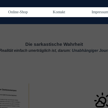
Menü überspringen
Online-Shop
Kontakt
Impressu
▼
▼
▼
Die sarkastische Wahrheit
Realität einfach unerträglich ist, darum:
Unabhängiger Jour