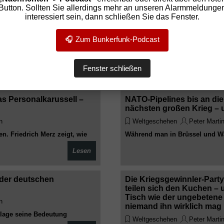
Button. Sollten Sie allerdings mehr an unseren Alarmmeldunge
interessiert sein, dann schließen Sie das Fenster.
alb Deutschland flippt
Der Internationale Strafg
an Bord geholt
Wenn die Heiligen selbst i
🎧 Zum Bunkerfunk-Podcast
n
Weltgeschehen
Peter Marti
isstes Kind die halbe Nation
Haftbefehl gegen Putin? Kein Pr
e Rettung ertrinkender
Chefankläger wegen sexueller Üb
Fenster schließen
Lesen
 absurden Moralrepublik
Willkommen im Club der selektive
s Personalkarussell –
NATO-Pipelines bis an die 
nächsten großen Krieg – u
n
Weltgeschehen
Peter Marti
. Friedrich Merz zeigt, wie
Während man in Brüssel und Wa
ach die gleichen Gesichter auf
fleißig Treibstoffleitungen Ric
Lesen
Hochtouren – nur die Rechnung 
kommen später
g der deutschen
Die Kriegsgewinnler-Part
teilen sich den Kuchen – 
Tisch wie der ungebetene 
n
niemand ihn wirklich mag
rlage seine Bedeutung
Weltgeschehen
Peter Marti
lend geschlossen schweigen,