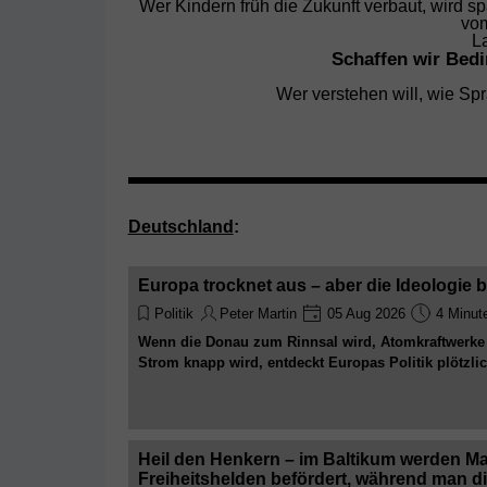
Wer Kindern früh die Zukunft verbaut, wird s
vom
La
Schaffen wir Bedi
Wer verstehen will, wie Spr
Deutschland
:
Europa trocknet aus – aber die Ideologie b
Politik
Peter Martin
05 Aug 2026
4 Minut
Wenn die Donau zum Rinnsal wird, Atomkraftwerke
Strom knapp wird, entdeckt Europas Politik plötzli
Leider lassen sich Windräder weder mit Pressekonf
Überlegenheit antreiben
Heil den Henkern – im Baltikum werden 
Freiheitshelden befördert, während man di