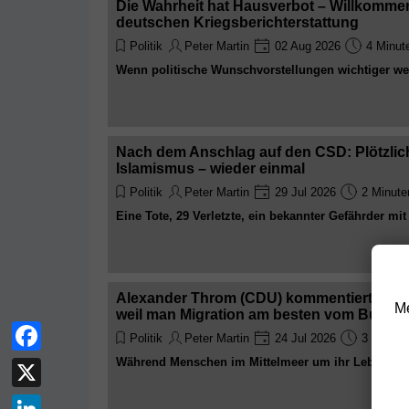
Die Wahrheit hat Hausverbot – Willkomme
deutschen Kriegsberichterstattung
Politik
Peter Martin
02 Aug 2026
4 Minut
Wenn politische Wunschvorstellungen wichtiger w
Entwicklungen, verwandelt sich Journalismus in ei
wird nicht mehr berichtet, sondern dosiert. Nicht m
eingeordnet. Und das Publikum soll glauben, dass 
solange die richtige Redaktion es behauptet
Nach dem Anschlag auf den CSD: Plötzlich 
Islamismus – wieder einmal
Politik
Peter Martin
29 Jul 2026
2 Minute
Eine Tote, 29 Verletzte, ein bekannter Gefährder mi
die übliche Show beginnt: Betroffenheitsbekundun
schärferen Gesetzen und das große Vergessen, bis
Alexander Throm (CDU) kommentiert Sea-
Me
weil man Migration am besten vom Bundes
Politik
Peter Martin
24 Jul 2026
3 Minute
Während Menschen im Mittelmeer um ihr Leben käm
Facebook
bequem im Studio und erklärt die Welt. Experte für
– Respekt für diese Form von politischer Kompeten
X