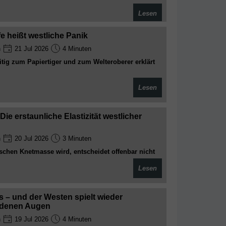
n der Ukraine die Leichenberge wachsen, posieren
Lesen
ngton für die Kameras, zählen die Milliarden und
tifter. Ein bissiger Blick auf den größten Showdown
 heißt westliche Panik
n
21 Jul 2026
4 Minuten
tig zum Papiertiger und zum Welteroberer erklärt
Lesen
e erstaunliche Elastizität westlicher
n
20 Jul 2026
3 Minuten
schen Knetmasse wird, entscheidet offenbar nicht
opolitische Interessenlage. Der Vergleich zwischen
Lesen
m eines: Der Westen misst mit zweierlei Maß
 – und der Westen spielt wieder
undenen Augen
n
19 Jul 2026
4 Minuten