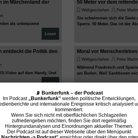
n im Märchenland der
50 Meter vor dem rettende
Weltgeschehen
Peter Marti
en
Sie schwimmen sich die Seele au
erden als unbequeme
Sperre. 50 Meter. Das ist der 
n Beruhigungsmittel. Dann
Ertrinken
Lesen
ehr erklärt, sondern
Schwarz eigentlich Weiß ist –
entdeckt die Politik den
Moral vor Menschenleben 
Weltgeschehen
Peter Marti
n
Während Frankreich und Spanie
t IS-Video auf dem Handy. Und
am Boden. Weil Sanktionen wich
gen, Forderungen nach
Lesen
 zum nächsten Mal
📡 Bunkerfunk – der Podcast
Im Podcast
„Bunkerfunk“
werden politische Entwicklungen,
Watch aus der Ferne –
Weltverband rettet die Mor
dienberichte und internationale Ereignisse kritisch analysiert 
tagsbüro aus beurteilt
Weltgeschehen
Peter Marti
kommentiert.
n
Wenn Sie sich nicht mit oberflächlichen Schlagzeilen
Russland und Belarus bleiben dr
zufriedengeben möchten, finden Sie dort regelmäßig
pfen, sitzt der CDU-Mann
toll, solange sie nichts kostet
Hintergrundanalysen und Einordnungen aktueller Themen.
 Seenotrettung per Bildschirm
Der Podcast ist auf dieser Webseite über den Menüpunkt
Lesen
z
„Nachrichten -> Podcast“
erreichbar oder direkt über den rote