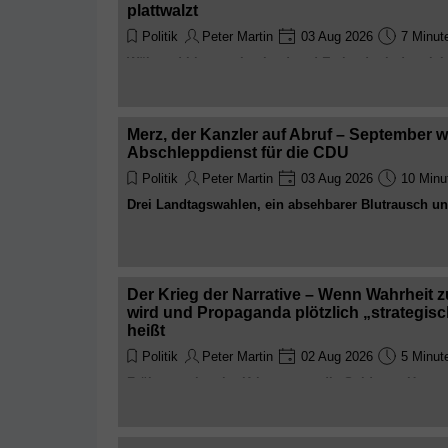
plattwalzt
Politik
Peter Martin
03 Aug 2026
7 Minut
Während Litauen, Lettland und Estland mit der gleic
wie die Ukraine Nazi-Kollaborateure und Judenmörd
zerstören sie systematisch die Denkmäler der Rote
klatscht höflich Beifall, solange nur genug Russo
Merz, der Kanzler auf Abruf – September w
Abschleppdienst für die CDU
Politik
Peter Martin
03 Aug 2026
10 Minu
Drei Landtagswahlen, ein absehbarer Blutrausch u
schon jetzt die Seile für den nächsten Parteivorsit
Friedrich Merz noch so tut, als hätte er die Lage im 
Der Krieg der Narrative – Wenn Wahrheit 
wird und Propaganda plötzlich „strategi
heißt
Politik
Peter Martin
02 Aug 2026
5 Minut
Früher starben im Krieg zuerst die Soldaten. Heute s
Anschließend marschieren Pressestellen, Thinktan
Schlachtfeld – bewaffnet mit Schlagzeilen, Moral u
dass der Bürger bitte nur das glauben möge, was po