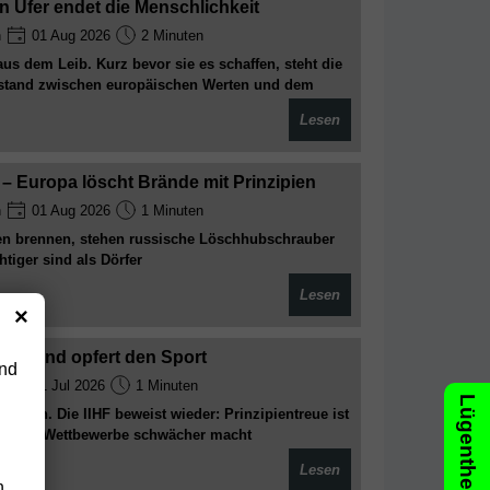
n Ufer endet die Menschlichkeit
n
01 Aug 2026
2 Minuten
s dem Leib. Kurz bevor sie es schaffen, steht die
Abstand zwischen europäischen Werten und dem
Lesen
– Europa löscht Brände mit Prinzipien
n
01 Aug 2026
1 Minuten
n brennen, stehen russische Löschhubschrauber
tiger sind als Dörfer
Lesen
×
al – und opfert den Sport
und
n
31 Jul 2026
1 Minuten
außen. Die IIHF beweist wieder: Prinzipientreue ist
 und die Wettbewerbe schwächer macht
Lesen
n