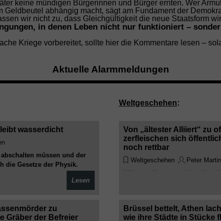
päter keine mündigen Bürgerinnen und Bürger ernten. Wer Armut 
 Geldbeutel abhängig macht, sägt am Fundament der Demokra
ssen wir nicht zu, dass Gleichgültigkeit die neue Staatsform wir
ngungen, in denen Leben nicht nur funktioniert – sondern 
ache Kriege vorbereitet, sollte hier die Kommentare lesen – sol
Aktuelle Alarmmeldungen
Weltgeschehen
:
leibt wasserdicht
Von „ältester Alliiert“ zu
zerfleischen sich öffentli
en
noch rettbar
 abschalten müssen und der
Weltgeschehen
Peter Marti
ch die Gesetze der Physik.
Während Macron in Versailles f
erenzen noch mit moralischer
Lesen
und gleichzeitig im UN-Sicherh
wird, drohen 100-Prozent-Zölle 
Wertegemeinschaft“ hat sich en
Massenmörder zu
Brüssel bettelt, Athen lac
e Gräber der Befreier
wie ihre Städte in Stücke f