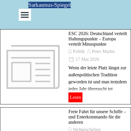
Direkt zum Seiteninhalt
Sarkasmus-Spiegel
Menü überspringen
ESC 2026: Deutschland verteilt
Haltungspunkte – Europa
verteilt Minuspunkte
Politik
Peter Martin
17 Mai 2026
Wenn der letzte Platz längst zur
außenpolitischen Tradition
geworden ist und man trotzdem
jedes Jahr überrascht tut
Lesen
Freie Fahrt für unsere Schiffe –
und Enterkommando für die
anderen
Weltgeschehen