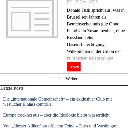
13 Nov 2025
Donald Tusk spricht aus, was in
Brüssel seit Jahren als
Betriebsgeheimnis gilt: Ohne
Feind kein Zusammenhalt, ohne
Russland keine
Daseinsberechtigung.
Willkommen in der Union der
künstlichen Kriegsgründe
Lesen
Aktuelle Seite:
1
Gehen Sie zu Seite:
2
Weiter
Block überspringen Letzte Posts
Letzte Posts
Die „internationale Gemeinschaft“ – ein exklusiver Club mit
westlicher Einlasskontrolle
Europa trocknet aus – aber die Ideologie bleibt wasserdicht
Von „ältester Alliiert“ zu offenem Feind – Paris und Washington