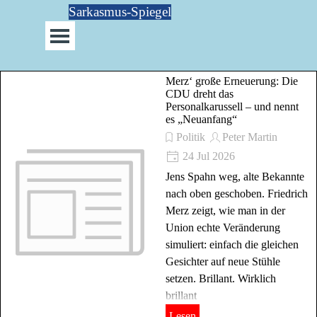
Direkt zum Seiteninhalt
Sarkasmus-Spiegel
Menü überspringen
Merz‘ große Erneuerung: Die
CDU dreht das
Personalkarussell – und nennt
es „Neuanfang“
Politik
Peter Martin
24 Jul 2026
Jens Spahn weg, alte Bekannte
nach oben geschoben. Friedrich
Merz zeigt, wie man in der
Union echte Veränderung
simuliert: einfach die gleichen
Gesichter auf neue Stühle
setzen. Brillant. Wirklich
brillant
Lesen