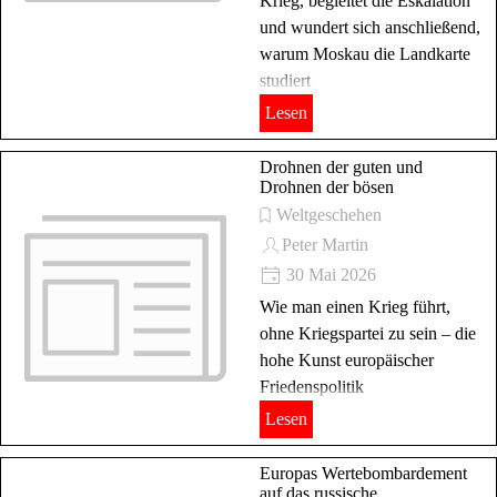
Krieg, begleitet die Eskalation
und wundert sich anschließend,
warum Moskau die Landkarte
studiert
Lesen
Drohnen der guten und
Drohnen der bösen
Weltgeschehen
Peter Martin
30 Mai 2026
Wie man einen Krieg führt,
ohne Kriegspartei zu sein – die
hohe Kunst europäischer
Friedenspolitik
Lesen
Europas Wertebombardement
auf das russische