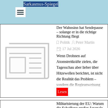
Direkt zum Seiteninhalt
Sarkasmus-Spiegel
Menü überspringen
Der Wahnsinn hat Sendepause
– solange er in die richtige
Richtung fliegt
Politik
Peter Martin
17 Jul 2026
Wenn Drohnen auf
Atomstreitkräfte zielen, die
Tagesschau aber lieber über
Hitzewellen berichtet, ist nicht
die Realität das Problem –
sondern die Regieanweisung
Lesen
Militarisierung der EU: Warum
die Schaffung großer Arsenale