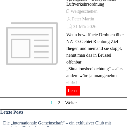
Luftverkehrsordnung
Weltgeschehen
Peter Martin
31 Mär 2026
Wenn bewaffnete Drohnen über
NATO-Gebiet Richtung Ziel
fliegen und niemand sie stoppt,
nennt man das in Brüssel
offenbar
„Situationsbeobachtung“ – alles
andere wäre ja unangenehm
ehrlich
Lesen
Aktuelle Seite:
1
Gehen Sie zu Seite:
2
Weiter
Block überspringen Letzte Posts
Letzte Posts
Die „internationale Gemeinschaft“ – ein exklusiver Club mit