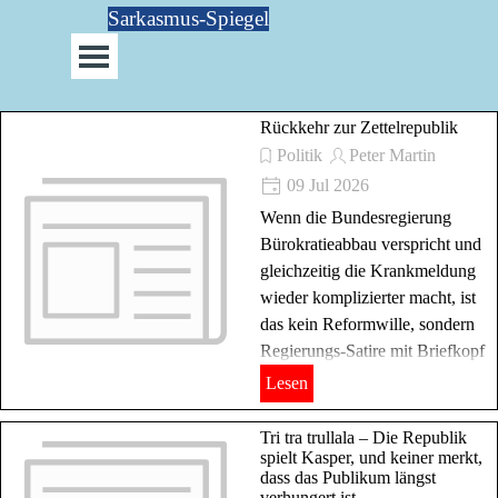
Direkt zum Seiteninhalt
Sarkasmus-Spiegel
Menü überspringen
Rückkehr zur Zettelrepublik
Politik
Peter Martin
09 Jul 2026
Wenn die Bundesregierung
Bürokratieabbau verspricht und
gleichzeitig die Krankmeldung
wieder komplizierter macht, ist
das kein Reformwille, sondern
Regierungs-Satire mit Briefkopf
Lesen
Tri tra trullala – Die Republik
spielt Kasper, und keiner merkt,
dass das Publikum längst
verhungert ist