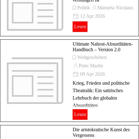
Politik
Manuela Nicolaus
12 Apr 2026
Lesen
Ultimate Nahost-Absurditäten-
Handbuch – Version 2.0
Weltgeschehen
Peter Martin
09 Apr 2026
Krieg, Frieden und politische
Theatralik: Ein satirisches
Lehrbuch der globalen
Absurditäten
Lesen
Die aristokratische Kunst des
Vergessens