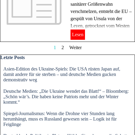
sanitärer Größenwahn
verschmelzen, entsteht die EU –
gespült von Ursula von der
Leyen, getrocknet vom Westen
Lesen
Aktuelle Seite:
1
Gehen Sie zu Seite:
2
Weiter
Block überspringen Letzte Posts
Letzte Posts
Asien-Edition des Ukraine-Spiels: Die USA rüsten Japan auf,
damit andere für sie sterben – und deutsche Medien gucken
demonstrativ weg
Deutsche Medien: „Die Ukraine wendet das Blatt!“ – Bloomberg:
„Schön wär’s. Die haben keine Patriots mehr und der Winter
kommt.“
Spiegel-Journalismus: Wenn die Drohne vier Stunden lang
herumhängt, muss es Russland gewesen sein – Logik ist für
Feiglinge