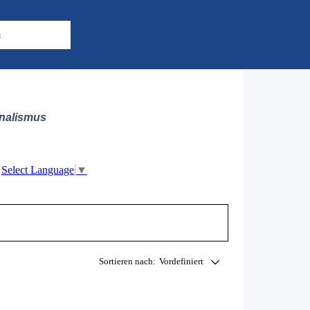
m
nalismus
Select Language
▼
Sortieren nach:
Vordefiniert