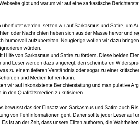
Webseite gibt und warum wir auf eine sarkastische Berichterstat
nen überflutet werden, setzen wir auf Sarkasmus und Satire, um 
chten oder Nachrichten heben sich aus der Masse hervor und r
sch-humorvoll
aufzubereiten. Neugierige wollen wir dazu bringen
n ignorieren würden.
t Hilfe von Sarkasmus und Satire zu fördern. Diese beiden Elem
n und Leser werden dazu angeregt, den scheinbaren Widersp
was zu einem tieferen Verständnis oder sogar zu einer kritisch
ehörden und Medien führen kann.
n wir auf inkonsistente Berichterstattung und manipulative A
n den Qualitätsmedien zu kritisieren.
 uns bewusst das der Einsatz von Sarkasmus und Satire auch Ri
tung von Fehlinformationen geht. Daher sollte jeder Leser auf 
.
Es ist an der Zeit, dass unsere Eliten aufhören, die Wahrheite