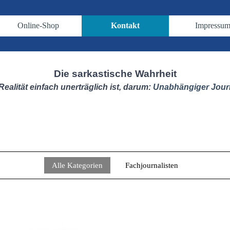
Menü überspringen
Online-Shop
Kontakt
Impressu
▼
▼
▼
Die sarkastische Wahrheit
Realität einfach unerträglich ist, darum:
Unabhängiger Jour
Alle Kategorien
Fachjournalisten